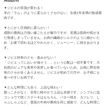
商品説明
▼ジビエの常識が変わる！
羊の『ラム』のように柔らかくクセのない、生後1年未満の熟成鹿
肉です。
▼とにかく圧倒的に柔らかい！
成獣の鹿肉は力強い歯ごたえが魅力ですが、若鹿は筋肉や筋がま
だ発達しきっていません。お肉の繊維がシルクのように細かいた
め「お箸で切れるほどやわらかく、ジューシー」に焼きあがりま
す。
▼ジビエ特有のクセ・臭みがない！
「ジビエってにおいが強そう…」という心配は一切不要です。大
自然のピュアな青草や若芽しか食べていないため、お肉に野生特
有のクセが全くありません。ジビエが初めての方や、お子様にも
食べやすいお肉です。
▼どんな料理にも合う、上品な味わい！
脂っこさがなく、非常に軽やかで上品な赤身です。シンプルに塩
コショウで焼くステーキはもちろん、バター焼き、カツレツ、し
ゃぶしゃぶなど、普段の牛肉や豚肉を同じ感覚で、どんな料理に