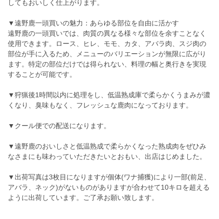
してもおいしく仕上がります。
▼遠野鹿一頭買いの魅力：あらゆる部位を自由に活かす
遠野鹿の一頭買いでは、肉質の異なる様々な部位を余すことなく
使用できます。ロース、ヒレ、モモ、カタ、アバラ肉、スジ肉の
部位が手に入るため、メニューのバリエーションが無限に広がり
ます。特定の部位だけでは得られない、料理の幅と奥行きを実現
することが可能です。
▼狩猟後1時間以内に処理をし、低温熟成庫で柔らかくうまみが濃
くなり、臭味もなく、フレッシュな鹿肉になっております。
▼クール便での配送になります。
▼遠野鹿のおいしさと低温熟成で柔らかくなった熟成肉をぜひみ
なさまにも味わっていただきたいとおもい、出店はじめました。
▼出荷写真は3枚目になりますが個体(ワナ捕獲)により一部(前足、
アバラ、ネック)がないものがありますが合わせて10キロを超える
ように出荷しています。ご了承お願い致します。