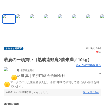
本日あと 10点
ふるさと納税可
58
若鹿の一頭買い（熟成遠野鹿2歳未満／10kg）
みんなの投稿を見る
岩手県遠野市
及川 真 | 毘沙門商会合同会社
マークのついた生産者さんは、過去1年間で平均して特に高い評価を得
ています。
生産者バッジの基準が新しくなりました。
詳しくはこちら