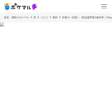
産直・通販のポケマル
肉
ジビエ
鹿肉
若鹿の一頭買い（熟成遠野鹿2歳未満／10kg