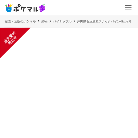
産直・通販のポケマル
果物
パイナップル
沖縄県石垣島産スナックパイン4kg入り
注
文
受
付
停
止
中