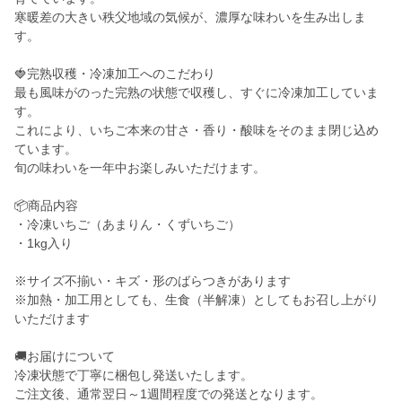
寒暖差の大きい秩父地域の気候が、濃厚な味わいを生み出しま
す。
🍓完熟収穫・冷凍加工へのこだわり
最も風味がのった完熟の状態で収穫し、すぐに冷凍加工していま
す。
これにより、いちご本来の甘さ・香り・酸味をそのまま閉じ込め
ています。
旬の味わいを一年中お楽しみいただけます。
📦商品内容
・冷凍いちご（あまりん・くずいちご）
・1kg入り
※サイズ不揃い・キズ・形のばらつきがあります
※加熱・加工用としても、生食（半解凍）としてもお召し上がり
いただけます
🚚お届けについて
冷凍状態で丁寧に梱包し発送いたします。
ご注文後、通常翌日～1週間程度での発送となります。