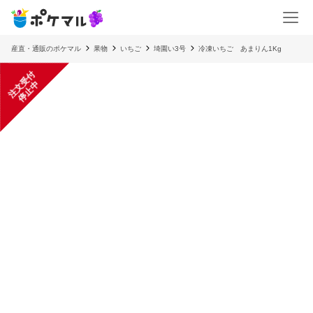
産直・通販のポケマル
果物
いちご
埼園い3号
冷凍いちご あまりん1Kg
注
文
受
付
停
止
中