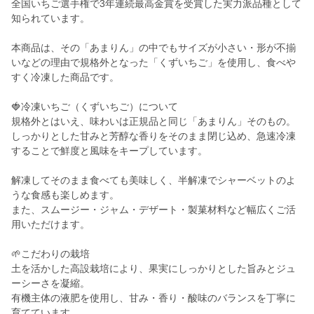
全国いちご選手権で3年連続最高金賞を受賞した実力派品種として
知られています。
本商品は、その「あまりん」の中でもサイズが小さい・形が不揃
いなどの理由で規格外となった「くずいちご」を使用し、食べや
すく冷凍した商品です。
🍓冷凍いちご（くずいちご）について
規格外とはいえ、味わいは正規品と同じ「あまりん」そのもの。
しっかりとした甘みと芳醇な香りをそのまま閉じ込め、急速冷凍
することで鮮度と風味をキープしています。
解凍してそのまま食べても美味しく、半解凍でシャーベットのよ
うな食感も楽しめます。
また、スムージー・ジャム・デザート・製菓材料など幅広くご活
用いただけます。
🌱こだわりの栽培
土を活かした高設栽培により、果実にしっかりとした旨みとジュ
ーシーさを凝縮。
有機主体の液肥を使用し、甘み・香り・酸味のバランスを丁寧に
育てています。