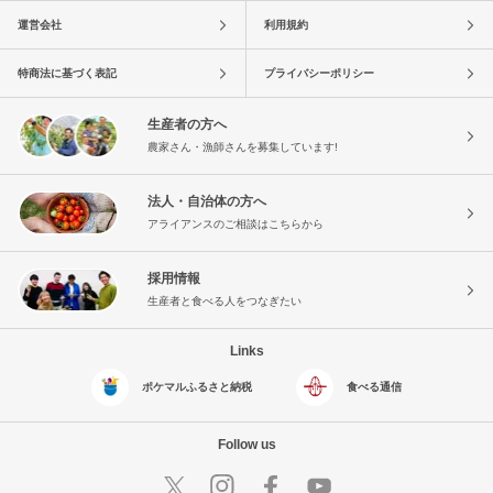
運営会社
利用規約
特商法に基づく表記
プライバシーポリシー
生産者の方へ
農家さん・漁師さんを募集しています!
法人・自治体の方へ
アライアンスのご相談はこちらから
採用情報
生産者と食べる人をつなぎたい
Links
ポケマルふるさと納税
食べる通信
Follow us