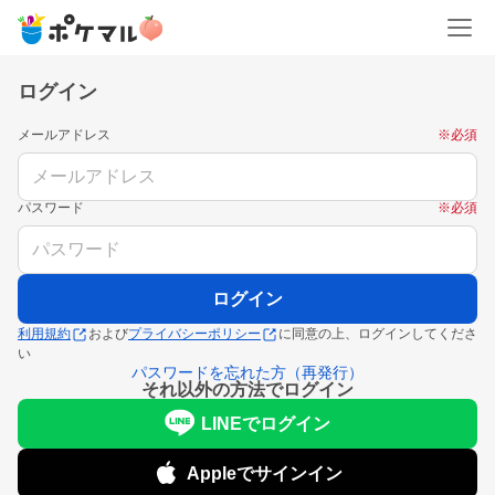
ログイン
メールアドレス
※必須
パスワード
※必須
ログイン
利用規約
および
プライバシーポリシー
に同意の上、
ログインしてくださ
い
パスワードを忘れた方（再発行）
それ以外の方法でログイン
LINEでログイン
Appleでサインイン