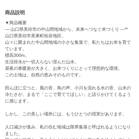
商品説明
▼商品概要
— 山口県美祢市の中山間地域から、未来へつなぐ米づくり —**
山口県美祢市美東町桂岩地区。
山々に囲まれた中山間地域の小さな集落で、私たちはお米を育て
ています。
標高300m。
生活排水が一切入らない澄んだ山水。
昼夜の寒暖差が大きく、お米づくりにとって理想的な環境。
この土地は、自然の恵みそのものです。
田んぼに立つと、風の音、鳥の声、小川を流れる水の音、山水の
冷たさが、まるで「ここで育ててほしい」と語りかけてくるよう
に感じます。
しかし、この美しい場所には、もうひとつの現実があります。
人口減少が進み、私の住む地域は限界集落と呼ばれるようになり
ました。