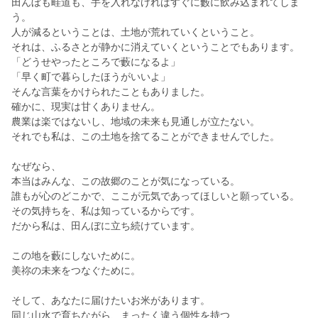
田んぼも畦道も、手を入れなければすぐに藪に飲み込まれてしま
う。
人が減るということは、土地が荒れていくということ。
それは、ふるさとが静かに消えていくということでもあります。
「どうせやったところで藪になるよ」
「早く町で暮らしたほうがいいよ」
そんな言葉をかけられたこともありました。
確かに、現実は甘くありません。
農業は楽ではないし、地域の未来も見通しが立たない。
それでも私は、この土地を捨てることができませんでした。
なぜなら、
本当はみんな、この故郷のことが気になっている。
誰もが心のどこかで、ここが元気であってほしいと願っている。
その気持ちを、私は知っているからです。
だから私は、田んぼに立ち続けています。
この地を藪にしないために。
美祢の未来をつなぐために。
そして、あなたに届けたいお米があります。
同じ山水で育ちながら、まったく違う個性を持つ