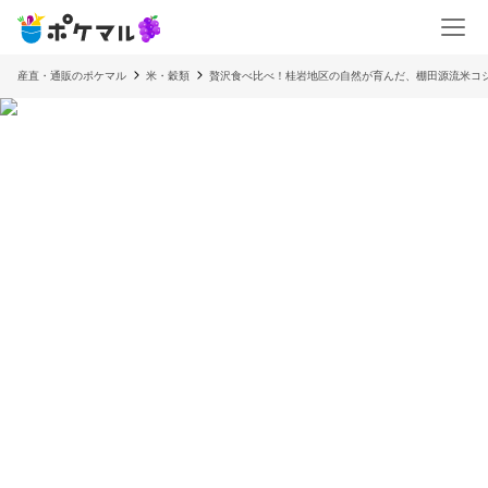
産直・通販のポケマル
米・穀類
贅沢食べ比べ！桂岩地区の自然が育んだ、棚田源流米コ