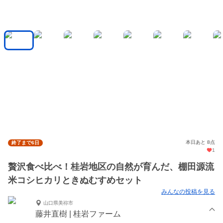
本日あと 8点
終了まで6日
1
贅沢食べ比べ！桂岩地区の自然が育んだ、棚田源流
米コシヒカリときぬむすめセット
みんなの投稿を見る
山口県美祢市
藤井直樹 | 桂岩ファーム