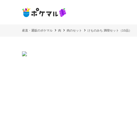
産直・通販のポケマル
肉
肉のセット
けものみち 満喫セット（10品）