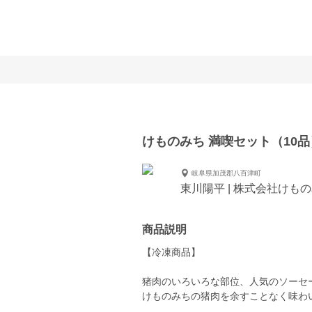
けものみち 満喫セット（10品
岐阜県加茂郡八百津町
東川陽平 | 株式会社けも
商品説明
【冷凍商品】
猪肉のいろいろな部位、人気のソーセ
けものみちの猪肉を余すことなく味わ