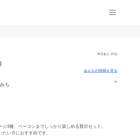
本日あと 20点
）
みんなの投稿を見る
のみち
ージ3種、ベーコンまでしっかり楽しめる贅沢セット。
いたい方におすすめです。