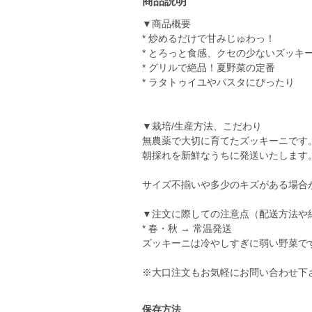
商品説明
▼商品概要
* 炒めるだけで甘みじゅわっ！
* とろっと食感、クセの少ないズッキ
* グリルで絶品！夏野菜の定番
* ラタトゥイユやパスタにぴったり
▼栽培/生産方法、こだわり
無農薬で大切に育てたズッキーニです
朝採れを新鮮なうちに発送いたします
サイズ不揃いや多少のキズがある場合
▼注文に際しての注意点（配送方法や
* 春・秋 → 常温発送
ズッキーニは冷やしすぎに弱い野菜で
※大口注文もお気軽にお問い合わせ下
保存方法