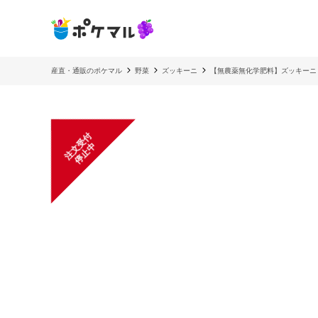
産直・通販のポケマル
野菜
ズッキーニ
【無農薬無化学肥料】ズッキーニ
注
文
受
付
停
止
中