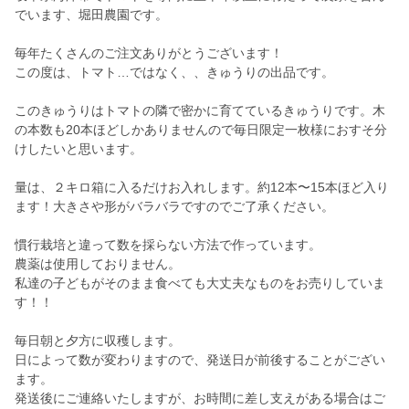
でいます、堀田農園です。
毎年たくさんのご注文ありがとうございます！
この度は、トマト…ではなく、、きゅうりの出品です。
このきゅうりはトマトの隣で密かに育てているきゅうりです。木
の本数も20本ほどしかありませんので毎日限定一枚様におすそ分
けしたいと思います。
量は、２キロ箱に入るだけお入れします。約12本〜15本ほど入り
ます！大きさや形がバラバラですのでご了承ください。
慣行栽培と違って数を採らない方法で作っています。
農薬は使用しておりません。
私達の子どもがそのまま食べても大丈夫なものをお売りしていま
す！！
毎日朝と夕方に収穫します。
日によって数が変わりますので、発送日が前後することがござい
ます。
発送後にご連絡いたしますが、お時間に差し支えがある場合はご