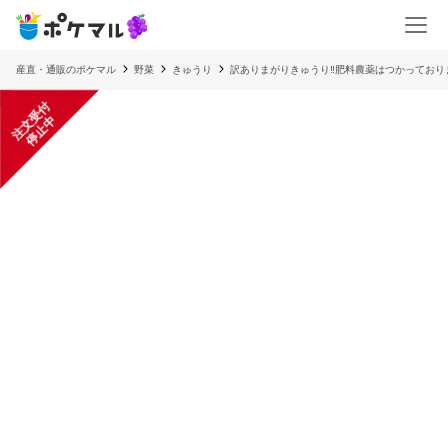
産直・通販のポケマル
野菜
きゅうり
訳ありまがりきゅうり‼︎肥料農薬はつかっており
注
文
受
付
停
止
中