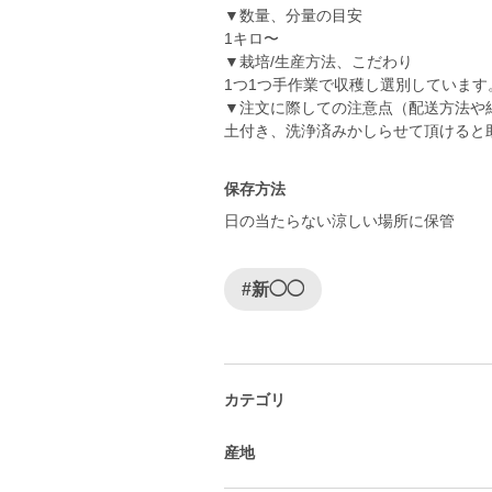
▼数量、分量の目安
1キロ〜
▼栽培/生産方法、こだわり
1つ1つ手作業で収穫し選別しています
▼注文に際しての注意点（配送方法や
土付き、洗浄済みかしらせて頂けると
保存方法
日の当たらない涼しい場所に保管
#新◯◯
カテゴリ
産地