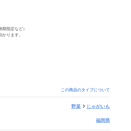
。
納期指定など）
助かります。
この商品のタイプについて
野菜
じゃがいも
福岡県