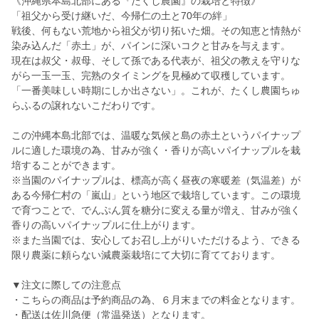
《沖縄県本島北部にある『たくし農園』の栽培と特徴》
「祖父から受け継いだ、今帰仁の土と70年の絆」
戦後、何もない荒地から祖父が切り拓いた畑。その知恵と情熱が
染み込んだ「赤土」が、パインに深いコクと甘みを与えます。
現在は叔父・叔母、そして孫である代表が、祖父の教えを守りな
がら一玉一玉、完熟のタイミングを見極めて収穫しています。
「一番美味しい時期にしか出さない」。これが、たくし農園ちゅ
らふるの譲れないこだわりです。
この沖縄本島北部では、温暖な気候と島の赤土というパイナップ
ルに適した環境の為、甘みが強く・香りが高いパイナップルを栽
培することができます。
※当園のパイナップルは、標高が高く昼夜の寒暖差（気温差）が
ある今帰仁村の「嵐山」という地区で栽培しています。この環境
で育つことで、でんぷん質を糖分に変える量が増え、甘みが強く
香りの高いパイナップルに仕上がります。
※また当園では、安心してお召し上がりいただけるよう、できる
限り農薬に頼らない減農薬栽培にて大切に育てております。
▼注文に際しての注意点
・こちらの商品は予約商品の為、６月末までの料金となります。
・配送は佐川急便（常温発送）となります。