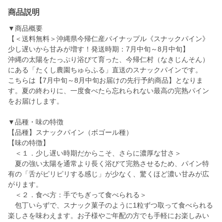
商品説明
▼商品概要
【＜送料無料＞沖縄県今帰仁産パイナップル《スナックパイン》
少し遅いから甘みが増す！発送時期：7月中旬～8月中旬】
沖縄の太陽をたっぷり浴びて育った、今帰仁村（なきじんそん）
にある「たくし農園ちゅらふる」直送のスナックパインです。
こちらは【7月中旬～8月中旬お届けの先行予約商品】となりま
す。夏の終わりに、一度食べたら忘れられない最高の完熟パイン
をお届けします。
▼品種・味の特徴
【品種】スナックパイン（ボゴール種）
【味の特徴】
＜１．少し遅い時期だからこそ、さらに濃厚な甘さ＞
夏の強い太陽を通常より長く浴びて完熟させるため、パイン特
有の「舌がピリピリする感じ」が少なく、驚くほど濃い甘みが広
がります。
＜２．食べ方：手でちぎって食べられる＞
包丁いらずで、スナック菓子のように1粒ずつ取って食べられる
楽しさを味わえます。お子様やご年配の方でも手軽にお楽しみい