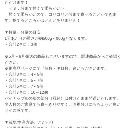
ただけます！
＜３．芯まで甘くて柔らかい＞
甘くて柔らかいので、コリコリと芯まで食べることができま
す。捨てるところがほとんどありません！
▼数量、分量の目安
1玉あたりの重さが約500g～900gとなります。
・合計2キロ：3個
※5月～6月発送の商品もございますので、関連商品からご確認く
ださい。
※別商品ページにて『個数・キロ数』違いもございます。
・合計3キロ：4～5個
・合計4キロ：5～7個
・合計5キロ：7～9個
・合計7キロ：10～12個
パイナップルの葉の部分（冠芽）は付けたまま発送いたします。
少人数のご家庭でも食べきりやすく、お裾分けにもちょうど良い
サイズ感です。
▼栽培/生産方法、こだわり