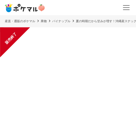
産直・通販のポケマル
果物
パイナップル
夏の時期だから甘みが増す！沖縄産スナックパ
販売終了