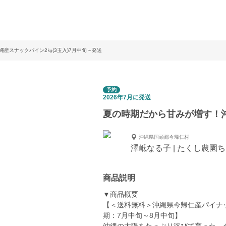
産スナックパイン2㎏(3玉入)7月中旬～発送
予約
2026年7月に発送
夏の時期だから甘みが増す！沖
沖縄県国頭郡今帰仁村
澤岻なる子 | たくし農園
商品説明
▼商品概要
【＜送料無料＞沖縄県今帰仁産パイナ
期：7月中旬～8月中旬】