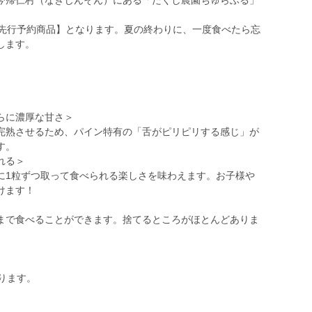
今帰仁村（なきじんそん）にある「たくし農園ちゅらふる」
の先行予約商品】となります。夏の終わりに、一度食べたら忘
します。
）
らに濃厚な甘さ＞
熟させるため、パイン特有の「舌がピリピリする感じ」が
す。
れる＞
1粒ずつ取って食べられる楽しさを味わえます。お子様や
けます！
で食べることができます。捨てるところがほとんどありま
なります。