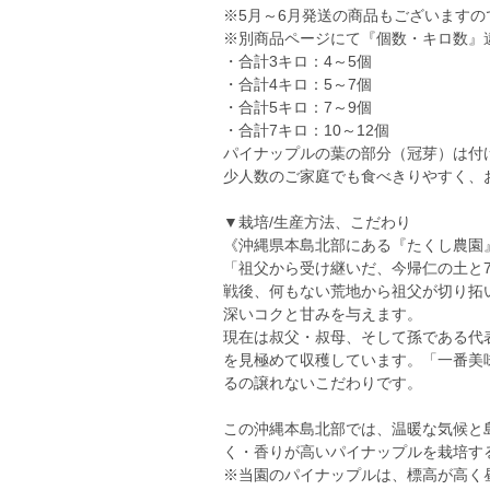
※5月～6月発送の商品もございます
※別商品ページにて『個数・キロ数』
・合計3キロ：4～5個
・合計4キロ：5～7個
・合計5キロ：7～9個
・合計7キロ：10～12個
パイナップルの葉の部分（冠芽）は付
少人数のご家庭でも食べきりやすく、
▼栽培/生産方法、こだわり
《沖縄県本島北部にある『たくし農園
「祖父から受け継いだ、今帰仁の土と7
戦後、何もない荒地から祖父が切り拓
深いコクと甘みを与えます。
現在は叔父・叔母、そして孫である代
を見極めて収穫しています。「一番美
るの譲れないこだわりです。
この沖縄本島北部では、温暖な気候と
く・香りが高いパイナップルを栽培す
※当園のパイナップルは、標高が高く