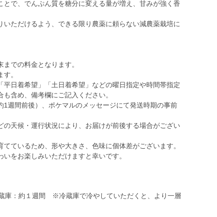
ことで、でんぷん質を糖分に変える量が増え、甘みが強く香
。
りいただけるよう、できる限り農薬に頼らない減農薬栽培に
末までの料金となります。
ます。
「平日着希望」「土日着希望」などの曜日指定や時間帯指定
合も含め、備考欄にご記入ください。
約1週間前後）、ポケマルのメッセージにて発送時期の事前
どの天候・運行状況により、お届けが前後する場合がござい
育てているため、形や大きさ、色味に個体差がございます。
わいをお楽しみいただけますと幸いです。
冷蔵庫：約１週間 ※冷蔵庫で冷やしていただくと、より一層