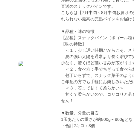
沖縄の太陽をたっぷり浴びて育った、
直送のスナックパインです。
こちらは【7月中旬～8月中旬お届け
れられない最高の完熟パインをお届け
▼品種・味の特徴
【品種】スナックパイン（ボゴール種
【味の特徴】
＜１．少し遅い時期だからこそ、さ
夏の強い太陽を通常より長く浴びて完
少なく、驚くほど濃い甘みが広がりま
＜２．食べ方：手でちぎって食べら
包丁いらずで、スナック菓子のように
ご年配の方でも手軽にお楽しみいただ
＜３．芯まで甘くて柔らかい＞
甘くて柔らかいので、コリコリと芯ま
せん！
▼数量、分量の目安
1玉あたりの重さが約500g～900gと
・合計2キロ：3個