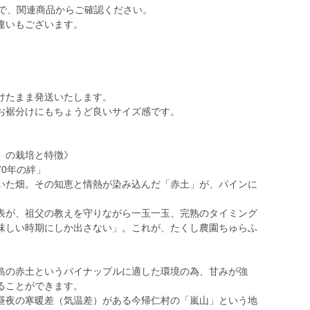
ので、関連商品からご確認ください。
違いもございます。
けたまま発送いたします。
お裾分けにもちょうど良いサイズ感です。
』の栽培と特徴》
0年の絆」
いた畑。その知恵と情熱が染み込んだ「赤土」が、パインに
表が、祖父の教えを守りながら一玉一玉、完熟のタイミング
味しい時期にしか出さない」。これが、たくし農園ちゅらふ
島の赤土というパイナップルに適した環境の為、甘みが強
ることができます。
昼夜の寒暖差（気温差）がある今帰仁村の「嵐山」という地