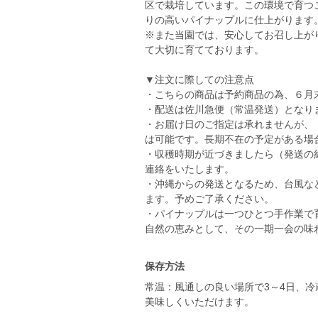
区で栽培しています。この環境で育つ
りの高いパイナップルに仕上がります
※また当園では、安心してお召し上が
て大切に育てております。
▼注文に際しての注意点
・こちらの商品は予約商品の為、６月
・配送は佐川急便（常温発送）となり
・お届け日のご指定は承れませんが、
は可能です。長期不在の予定がある場
・収穫時期が近づきましたら（発送の
連絡をいたします。
・沖縄からの発送となるため、台風な
ます。予めご了承ください。
・パイナップルは一つひとつ手作業で
自然の恵みとして、その一期一会の味
保存方法
常温：風通しの良い場所で3～4日、
美味しくいただけます。