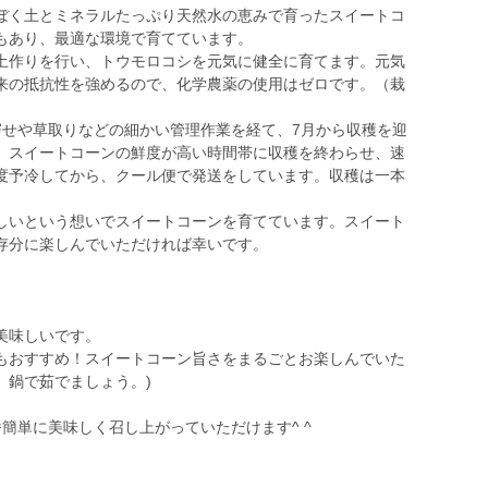
ぼく土とミネラルたっぷり天然水の恵みで育ったスイートコ
もあり、最適な環境で育てています。
土作りを行い、トウモロコシを元気に健全に育てます。元気
来の抵抗性を強めるので、化学農薬の使用はゼロです。（栽
寄せや草取りなどの細かい管理作業を経て、7月から収穫を迎
。スイートコーンの鮮度が高い時間帯に収穫を終わらせ、速
度予冷してから、クール便で発送をしています。収穫は一本
しいという想いでスイートコーンを育てています。スイート
存分に楽しんでいただければ幸いです。
美味しいです。
もおすすめ！スイートコーン旨さをまるごとお楽しんでいた
、鍋で茹でましょう。)
簡単に美味しく召し上がっていただけます^ ^