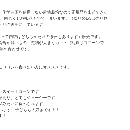
と化学農薬を使用しない露地栽培なので正規品を出荷できる
、同じく1/3程B品もでてしまいます。（残りの1/3は売り物
トリの餌用にしています。）
よって内容はどちらかだけの場合もあります）販売です。
具合が弱いもの、先端が大きくカット（写真は白コーンで
の詰め合わせです。
モロコシを食べたい方にオススメです。
たスイートコーンです！！
があり、とてもジューシーです。
ツみたいに食べられます。
ています。子どもも大好きです！！
す！