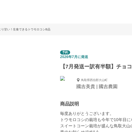
より甘い！生食できるトウモロコシB品
予約
2026年7月に発送
【7月発送ー訳有半額】チョ
鳥取県西伯郡大山町
國吉美貴 | 國吉農園
商品説明
毎度ありがとうございます。
トウモロコシの栽培も今年で10年目に
スイートコーン栽培が盛んな鳥取大山の