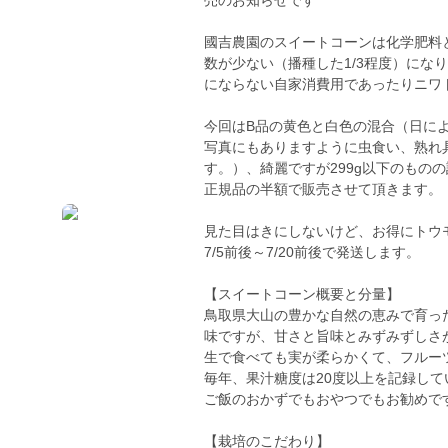
売のお知らせです^ ^
國吉農園のスイートコーンは化学肥料
数が少ない（播種した1/3程度）になり
にならない自家消費用であったりニワ
今回はB品の黄色と白色の混合（日に
写真にもありますように虫食い、熟れ
す。）、綺麗ですが299g以下のもの
正規品の半額で販売させて頂きます。
見た目はきにしないけど、お得にトウ
7/5前後～7/20前後で発送します。
【スイートコーン概要と分量】
鳥取県大山の豊かな自然の恵みで育っ
味ですが、甘さと旨味とみずみずしさ
生で食べても実が柔らかくて、フルー
毎年、果汁糖度は20度以上を記録し
ご飯のおかずでもおやつでもお勧めで
【栽培のこだわり】