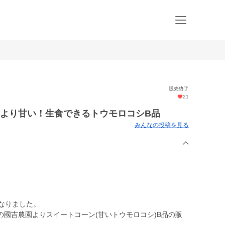
販売終了
21
コより甘い！生食できるトウモロコシB品
みんなの投稿を見る
なりました。
國吉農園よりスイートコーン(甘いトウモロコシ)B品の販