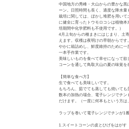
中国地方の秀峰・大山からの豊かな黒
ーン。日照時間も長く、適度な降水量
栽培に関しては、ぼかし堆肥を用いて
に健全に育ったトウモロコシは植物本
培期間中化学肥料も不使用です。）
4月上旬からの種まきにはじまり、土
えます。収穫は夜明けの早朝からです
やかに箱詰めし、鮮度維持のために一
一本手作業です。
美味しいものを食べて幸せになって欲
コーンを通して鳥取大山の夏の味覚を
【簡単な食べ方】
生で食べても美味しいです。
もちろん、茹でても蒸しても焼いても
数本の加熱の場合、電子レンジでチン
だけます。（一度に何本もという方は
ラップを巻いて電子レンジでチンが1番
1.スイートコーンの皮とひげをはがす