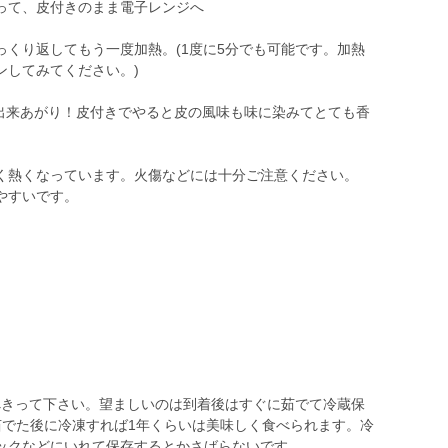
って、皮付きのまま電子レンジへ
、ひっくり返してもう一度加熱。(1度に5分でも可能です。加熱
ンしてみてください。)
ば出来あがり！皮付きでやると皮の風味も味に染みてとても香
く熱くなっています。火傷などには十分ご注意ください。
やすいです。
べきって下さい。望ましいのは到着後はすぐに茹でて冷蔵保
茹でた後に冷凍すれば1年くらいは美味しく食べられます。冷
ックなどにいれて保存するとかさばらないです。