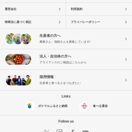
運営会社
利用規約
特商法に基づく表記
プライバシーポリシー
生産者の方へ
農家さん・漁師さんを募集しています!
法人・自治体の方へ
アライアンスのご相談はこちらから
採用情報
生産者と食べる人をつなぎたい
Links
ポケマルふるさと納税
食べる通信
Follow us