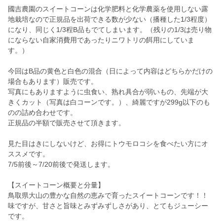
國吉農園のスイートコーンは化学肥料と化学農薬を使用しない露
地栽培なので正規品を出荷できる数が少ない（播種した1/3程度）
になり、同じく1/3程B品もでてしまいます。（残りの1/3は売り物
にならない自家消費用であったりニワトリの餌用にしていま
す。）
今回はB品の黄色と白色の混合（日によって内容はどちらかだけの
場合もあります）販売です。
写真にもありますように虫食い、熟れ具合が弱いもの、先端が大
きくカット（写真は白コーンです。）、綺麗ですが299g以下のも
のの詰め合わせです。
正規品の半額で販売させて頂きます。
見た目はきにしないけど、お得にトウモロコシを食べたい方にオ
ススメです。
7/5前後～7/20前後で発送します。
【スイートコーン概要と分量】
鳥取県大山の豊かな自然の恵みで育ったスイートコーンです！！
味ですが、甘さと旨味とみずみずしさがあり、とてもジューシー
です。