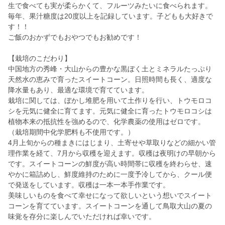
生で食べても実が柔らかくて、フルーツみたいに食べられます。
毎年、果汁糖度は20度以上を記録しています。子どもも大好きで
す！！
ご飯のおかずでもおやつでもお勧めです！
【栽培のこだわり】
中国地方の秀峰・大山からの豊かな黒ぼく土とミネラルたっぷり
天然水の恵みで育ったスイートコーン。日照時間も長く、適度な
降水量もあり、最適な環境で育てています。
栽培に関しては、ぼかし堆肥を用いて土作りを行い、トウモロコ
シを元気に健全に育てます。元気に健全に育ったトウモロコシは
植物本来の抵抗性を強めるので、化学農薬の使用はゼロです。
（栽培期間中化学肥料も不使用です。）
4月上旬からの種まきにはじまり、土寄せや草取りなどの細かい管
理作業を経て、7月から収穫を迎えます。収穫は夜明けの早朝から
です。スイートコーンの鮮度が高い時間帯に収穫を終わらせ、速
やかに箱詰めし、鮮度維持のために一度予冷してから、クール便
で発送をしています。収穫は一本一本手作業です。
美味しいものを食べて幸せになって欲しいという想いでスイート
コーンを育てています。スイートコーンを通して鳥取大山の夏の
味覚を存分に楽しんでいただければ幸いです。