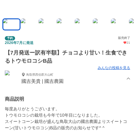
販売終了
予約
2026年7月に発送
21
【7月発送ー訳有半額】チョコより甘い！生食でき
るトウモロコシB品
みんなの投稿を見る
鳥取県西伯郡大山町
國吉美貴 | 國吉農園
商品説明
毎度ありがとうございます。
トウモロコシの栽培も今年で10年目になりました。
スイートコーン栽培が盛んな鳥取大山の國吉農園よりスイートコ
ーン(甘いトウモロコシ)B品の販売のお知らせです^ ^