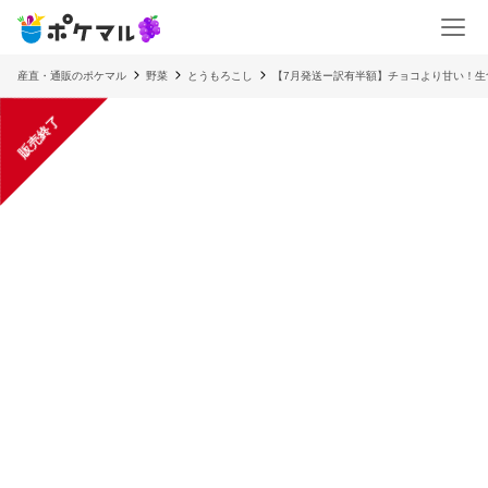
産直・通販のポケマル
野菜
とうもろこし
【7月発送ー訳有半額】チョコより甘い！生
販売終了