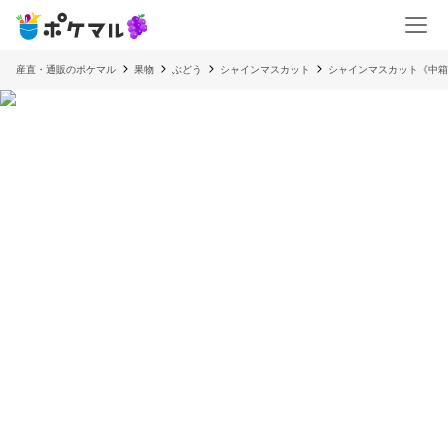
産直・通販のポケマル
果物
ぶどう
シャインマスカット
シャインマスカット《中箱》2房