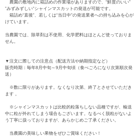
農園の敷地内に箱詰めの作業場がありますので、“鮮度のいい”
”みずみずしい”シャインマスカットの発送が可能です。
箱詰め“直後”、若しくは“当日中”の発送業者への持ち込みを心が
けています。
当農園では、除草剤は不使用、化学肥料はほとんど使っておりま
せん。
▼注文に際しての注意点（配送方法や納期指定など）
販売時期：毎年8月中旬～9月中旬頃（食べごろになり次第順次発
送）
※数に限りがあります。なくなり次第、終了とさせていただき
ます 。
※シャインマスカットは比較的粒落ちしない品種ですが、輸送
中に粒が外れてしまう場合もございます。なるべく脱粒がないよ
う丁寧に扱っておりますが、あらかじめご了承ください。
当農園の美味しい果物をぜひご賞味ください！