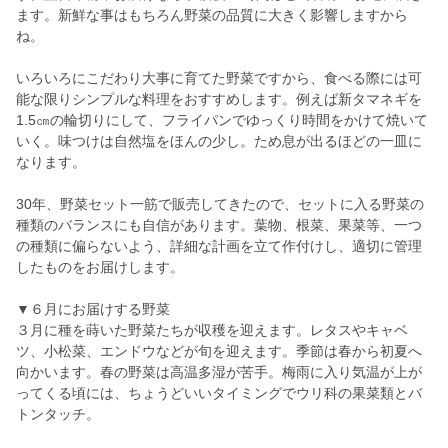
ます。新鮮な事はもちろん野菜の品質に大きく影響しますから
ね。
いろいろにこだわり大事に育てた野菜ですから、食べる際には可
能な限りシンプルな料理をおすすめします。例えば新タマネギを
1.5㎝の輪切りにして、フライパンでゆっくり時間をかけて焼いて
いく。味つけは自然塩をほんの少し。ため息が出るほどの一皿に
なります。
30年、野菜セット一筋で販売してきたので、セットに入る野菜の
種類のバランスにも自信があります。葉物、根菜、果菜等、一つ
の種類に偏らないよう、詳細な計画を立て作付けし、適切に管理
したものをお届けします。
▼６月にお届けする野菜
３月に種を蒔いた野菜たちが収穫を迎えます。レタスやキャベ
ツ、小松菜、エンドウなどが旬を迎えます。季節は春から初夏へ
向かいます。春の野菜は高温多湿が苦手。梅雨に入り気温が上が
ってくる頃には、ちょうどいいタイミングでウリ科の果菜類とバ
トンタッチ。