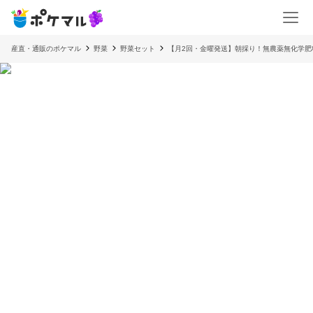
産直・通販のポケマル
野菜
野菜セット
【月2回・金曜発送】朝採り！無農薬無化学肥