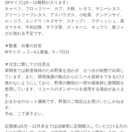
(Mサイズは8～12種類が入ります）
キャベツ、ブロッコリー、カブ、大根、レタス、サニーレタス、
グリーンリーフレタス、アスパラガス、小松菜、チンゲンサイ、
ルッコラ、エンドウ（キヌサヤ、スナップ）、ラディッシュ、新
タマネギ、中旬以降、サラダ菜、ズッキーニ、キュウリ、新ジャ
ガが加わる予定です。
▼数量、分量の目安
Мサイズ → 2～4人家族、5～7日分
▼注文に際しての注意点
草間舎では鮮度保持のため野菜を洗わず、土つきの状態で出荷し
ています。また、環境保護の観点からビニール資材をできるだけ
使わないようにしており、野菜の梱包の一部や緩衝材に新聞紙を
使用しています。リユースのダンボールを使用する場合がありま
す。
おまかせのセット価格です。野菜のご指定はお受けいたしかねま
す。
予め、ご了承下さい。
定期便は6月～12月末までほぼ確実に定期購入していただける方の