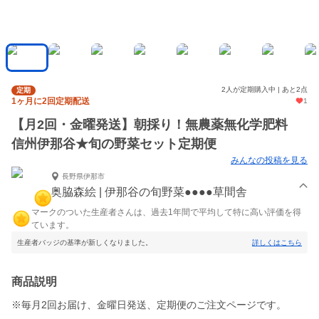
2人が定期購入中 | あと2点
定期
1ヶ月に2回定期配送
1
【月2回・金曜発送】朝採り！無農薬無化学肥料
信州伊那谷★旬の野菜セット定期便
みんなの投稿を見る
長野県伊那市
奥脇森絵 | 伊那谷の旬野菜●●●●草間舎
マークのついた生産者さんは、過去1年間で平均して特に高い評価を得
ています。
生産者バッジの基準が新しくなりました。
詳しくはこちら
商品説明
※毎月2回お届け、金曜日発送、定期便のご注文ページです。