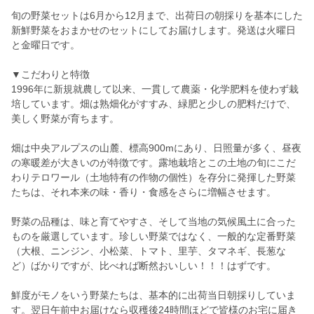
旬の野菜セットは6月から12月まで、出荷日の朝採りを基本にした
新鮮野菜をおまかせのセットにしてお届けします。発送は火曜日
と金曜日です。
▼こだわりと特徴
1996年に新規就農して以来、一貫して農薬・化学肥料を使わず栽
培しています。畑は熟畑化がすすみ、緑肥と少しの肥料だけで、
美しく野菜が育ちます。
畑は中央アルプスの山麓、標高900mにあり、日照量が多く、昼夜
の寒暖差が大きいのが特徴です。露地栽培とこの土地の旬にこだ
わりテロワール（土地特有の作物の個性）を存分に発揮した野菜
たちは、それ本来の味・香り・食感をさらに増幅させます。
野菜の品種は、味と育てやすさ、そして当地の気候風土に合った
ものを厳選しています。珍しい野菜ではなく、一般的な定番野菜
（大根、ニンジン、小松菜、トマト、里芋、タマネギ、長葱な
ど）ばかりですが、比べれば断然おいしい！！！はずです。
鮮度がモノをいう野菜たちは、基本的に出荷当日朝採りしていま
す。翌日午前中お届けなら収穫後24時間ほどで皆様のお宅に届き