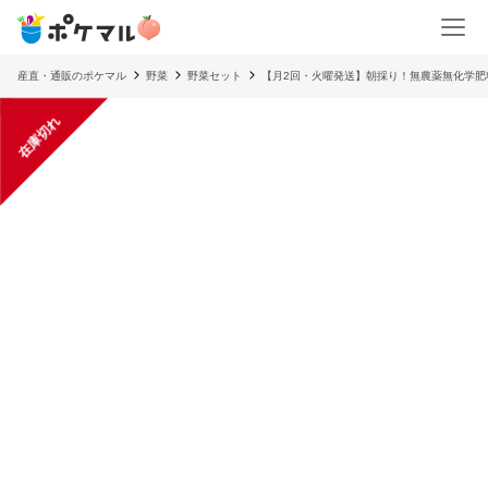
産直・通販のポケマル
野菜
野菜セット
【月2回・火曜発送】朝採り！無農薬無化学肥
在庫切れ