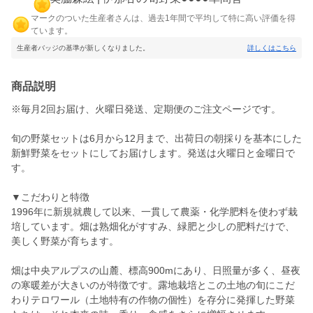
マークのついた生産者さんは、過去1年間で平均して特に高い評価を得
ています。
生産者バッジの基準が新しくなりました。
詳しくはこちら
商品説明
※毎月2回お届け、火曜日発送、定期便のご注文ページです。
旬の野菜セットは6月から12月まで、出荷日の朝採りを基本にした
新鮮野菜をセットにしてお届けします。発送は火曜日と金曜日で
す。
▼こだわりと特徴
1996年に新規就農して以来、一貫して農薬・化学肥料を使わず栽
培しています。畑は熟畑化がすすみ、緑肥と少しの肥料だけで、
美しく野菜が育ちます。
畑は中央アルプスの山麓、標高900mにあり、日照量が多く、昼夜
の寒暖差が大きいのが特徴です。露地栽培とこの土地の旬にこだ
わりテロワール（土地特有の作物の個性）を存分に発揮した野菜