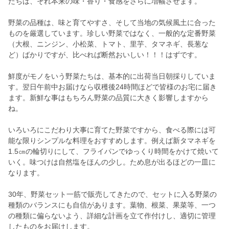
たちは、それ本来の味・香り・食感をさらに増幅させます。
野菜の品種は、味と育てやすさ、そして当地の気候風土に合った
ものを厳選しています。珍しい野菜ではなく、一般的な定番野菜
（大根、ニンジン、小松菜、トマト、里芋、タマネギ、長葱な
ど）ばかりですが、比べれば断然おいしい！！！はずです。
鮮度がモノをいう野菜たちは、基本的に出荷当日朝採りしていま
す。翌日午前中お届けなら収穫後24時間ほどで皆様のお宅に届き
ます。新鮮な事はもちろん野菜の品質に大きく影響しますから
ね。
いろいろにこだわり大事に育てた野菜ですから、食べる際には可
能な限りシンプルな料理をおすすめします。例えば新タマネギを
1.5㎝の輪切りにして、フライパンでゆっくり時間をかけて焼いて
いく。味つけは自然塩をほんの少し。ため息が出るほどの一皿に
なります。
30年、野菜セット一筋で販売してきたので、セットに入る野菜の
種類のバランスにも自信があります。葉物、根菜、果菜等、一つ
の種類に偏らないよう、詳細な計画を立て作付けし、適切に管理
したものをお届けします。