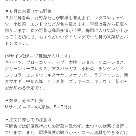
▼６月にお届けする野菜
３月に種を蒔いた野菜たちが収穫を迎えます。レタスやキャベ
ツ、小松菜、エンドウなどが旬を迎えます。季節は春から初夏へ
向かいます。春の野菜は高温多湿が苦手。梅雨に入り気温が上が
ってくる頃には、ちょうどいいタイミングでウリ科の果菜類とバ
トンタッチ。
(Mサイズは8～12種類が入ります）
キャベツ、ブロッコリー、カブ、大根、レタス、サニーレタス、
グリーンリーフレタス、アスパラガス、小松菜、チンゲンサイ、
ルッコラ、エンドウ（キヌサヤ、スナップ）、ラディッシュ、新
タマネギ、中旬以降、サラダ菜、ズッキーニ、キュウリ、新ジャ
ガが加わる予定です。
▼数量、分量の目安
Мサイズ → 2～4人家族、5～7日分
▼注文に際しての注意点
草間舎では鮮度保持のため野菜を洗わず、土つきの状態で出荷し
ています。また、環境保護の観点からビニール資材をできるだけ