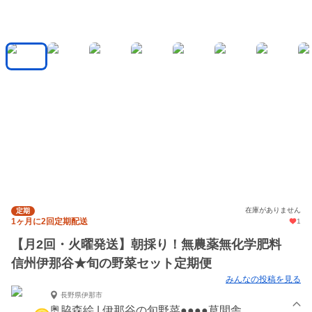
在庫がありません
定期
1ヶ月に2回定期配送
1
【月2回・火曜発送】朝採り！無農薬無化学肥料
信州伊那谷★旬の野菜セット定期便
みんなの投稿を見る
長野県伊那市
奥脇森絵 | 伊那谷の旬野菜●●●●草間舎