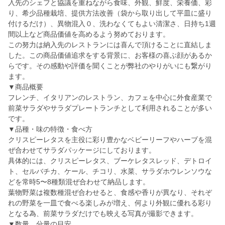
入先のシェフと協議を重ねながら食味、外観、鮮度、栄養価、彩
り、希少品種栽培、提供方法改善（袋から取り出して平皿に盛り
付けるだけ）、異物混入０、洗わなくてもよい清潔さ、日持ち1週
間以上など商品価値を高めるよう努めております。
この努力は納入先のレストランには喜んで頂けることに直結しま
した。この商品価値追求をする背景に、お客様の喜ぶ顔があるか
らです。その感動や評価を聞くことが弊社のやりがいにも繋がり
ます。
▼商品概要
フレンチ、イタリアンのレストラン、カフェを中心に外食産業で
前菜サラダやサラダプレートランチとして利用されることが多い
です。
▼品種・味の特徴・食べ方
クリスピーレタスを主役に彩り豊かなベビーリーフやハーブを混
ぜ合わせてサラダパッケージにしております。
具体的には、クリスピーレタス、ブーケレタスレッド、デトロイ
ト、セルバチカ、ケール、チコリ、水菜、サラダホウレンソウな
どを常時5〜8種類混ぜ合わせて納品します。
葉物野菜は複数種混ぜ合わせると、食感や香りが異なり、それぞ
れの野菜を一皿で食べる楽しみが増え、何より外観に優れる彩り
となる為、前菜サラダだけでも映える写真が撮影できます。
▼数量、分量の目安