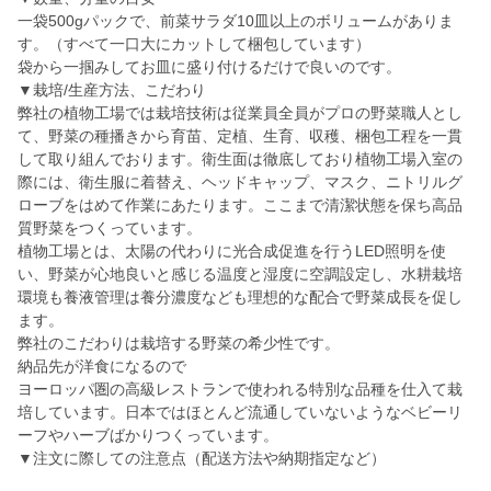
一袋500gパックで、前菜サラダ10皿以上のボリュームがありま
す。（すべて一口大にカットして梱包しています）
袋から一掴みしてお皿に盛り付けるだけで良いのです。
▼栽培/生産方法、こだわり
弊社の植物工場では栽培技術は従業員全員がプロの野菜職人とし
て、野菜の種播きから育苗、定植、生育、収穫、梱包工程を一貫
して取り組んでおります。衛生面は徹底しており植物工場入室の
際には、衛生服に着替え、ヘッドキャップ、マスク、ニトリルグ
ローブをはめて作業にあたります。ここまで清潔状態を保ち高品
質野菜をつくっています。
植物工場とは、太陽の代わりに光合成促進を行うLED照明を使
い、野菜が心地良いと感じる温度と湿度に空調設定し、水耕栽培
環境も養液管理は養分濃度なども理想的な配合で野菜成長を促し
ます。
弊社のこだわりは栽培する野菜の希少性です。
納品先が洋食になるので
ヨーロッパ圏の高級レストランで使われる特別な品種を仕入て栽
培しています。日本ではほとんど流通していないようなベビーリ
ーフやハーブばかりつくっています。
▼注文に際しての注意点（配送方法や納期指定など）