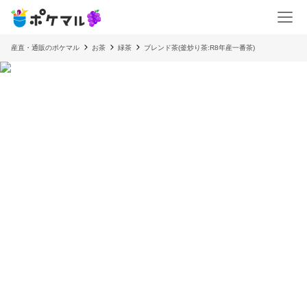
産直・通販のポケマル
お茶
緑茶
ブレンド茶(釜炒り茶:R8年産一番茶)