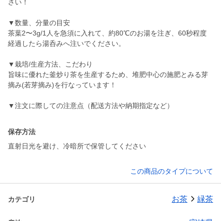
さい！
▼数量、分量の目安
茶葉2〜3g/1人を急須に入れて、約80℃のお湯を注ぎ、60秒程度
経過したら湯呑みへ注いでください。
▼栽培/生産方法、こだわり
旨味に優れた釜炒り茶を生産するため、堆肥中心の施肥とみる芽
摘み(若芽摘み)を行なっています！
▼注文に際しての注意点（配送方法や納期指定など）
保存方法
直射日光を避け、冷暗所で保管してください
この商品のタイプについて
お茶
緑茶
カテゴリ