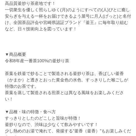
高品質釜炒り茶産地です！
一切衆生を優しく照らしゆく(月)のようにすべての(人)びとに癒し
安らぎを与える一杯をお届けできるよう屋号に月人(げっと)と名付
け、全国茶品評会や宮崎県認証ブランド『釜王』に毎年取り組む
など、日々技術向上を図っています！
▼商品概要
令和8年産一番茶100%の釜炒り茶
茶葉を鉄釜で炒ることで製造される釜炒り茶は、香ばしい釜香
（かまか）と透きとおった黄金色の水色、すっきりした喉ごしが
特徴のお茶です。
茶葉を蒸して製造される煎茶とは異なる風味をお楽しみくださ
い！
▼品種・味の特徴・食べ方
すっきりとしたのどこしと旨味が特徴！
釜炒りなので、渋味は少なくて飲みやすいです！
少し熱めのお湯で淹れて、発揚する"釜香（釜香）"もお楽しみくだ