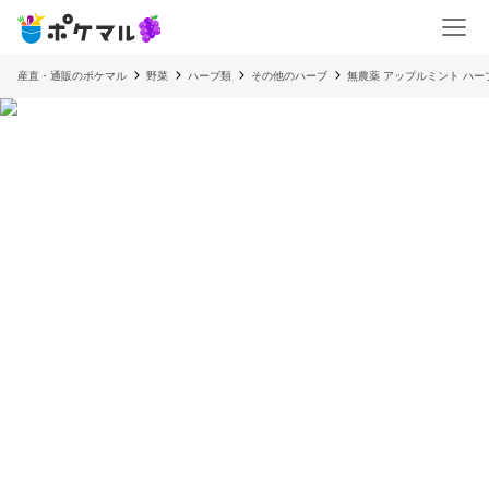
産直・通販のポケマル
野菜
ハーブ類
その他のハーブ
無農薬 アップルミント ハーブ