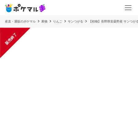
産直・通販のポケマル
果物
りんご
サンつがる
【初物】長野県安曇野産 サンつがる
販売終了