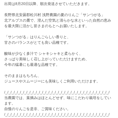
出荷は8月20日以降、順次発送させていただきます。
長野県北安曇郡松川村 浅野農園の夏のりんご「サンつがる」
北アルプスの麓で、澄んだ空気と清らかな水といった自然の恵み
を最大限に活かし皆さまのもとへお届いたします。
「サンつがる」はりんごらしい香りと、
甘さのバランスがとても良い品種です。
酸味が少なく多汁で シャキシャキと柔らかく、
さっぱり美味しく召し上がっていただけますため、
今年の猛暑にも最適な品種です。
そのままはもちろん、
ジュースやスムージーにも美味しくご利用いただけます。
/_/_/_/_/_/_/_/_/_/_/_/_/_/_/_/_/_/_/_/_/_/_/_/_/_/_/_/_/_/_/_/_/_/
当農園では、葉摘みはほとんどせず、味にこだわり栽培をしてい
ます。
自慢のりんごを是非、ご賞味ください。
/_/_/_/_/_/_/_/_/_/_/_/_/_/_/_/_/_/_/_/_/_/_/_/_/_/_/_/_/_/_/_/_/_/