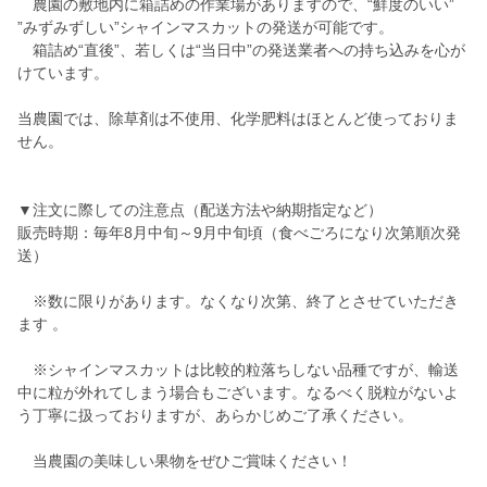
農園の敷地内に箱詰めの作業場がありますので、“鮮度のいい”
”みずみずしい”シャインマスカットの発送が可能です。
箱詰め“直後”、若しくは“当日中”の発送業者への持ち込みを心が
けています。
当農園では、除草剤は不使用、化学肥料はほとんど使っておりま
せん。
▼注文に際しての注意点（配送方法や納期指定など）
販売時期：毎年8月中旬～9月中旬頃（食べごろになり次第順次発
送）
※数に限りがあります。なくなり次第、終了とさせていただき
ます 。
※シャインマスカットは比較的粒落ちしない品種ですが、輸送
中に粒が外れてしまう場合もございます。なるべく脱粒がないよ
う丁寧に扱っておりますが、あらかじめご了承ください。
当農園の美味しい果物をぜひご賞味ください！