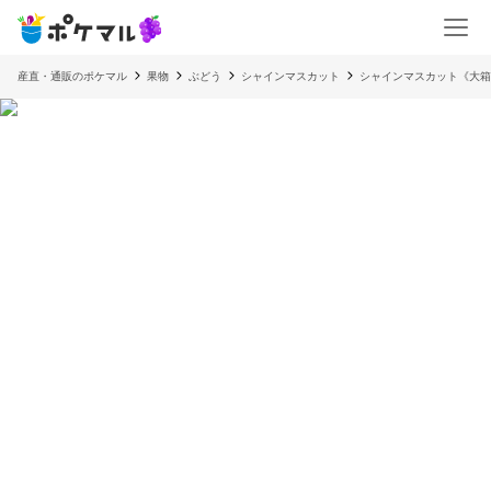
産直・通販のポケマル
果物
ぶどう
シャインマスカット
シャインマスカット《大箱》3房