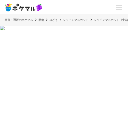
産直・通販のポケマル
果物
ぶどう
シャインマスカット
シャインマスカット《中箱》2房