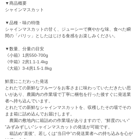
▼商品概要
シャインマスカット
▼品種・味の特徴
シャインマスカットの甘く、ジューシーで爽やかな味、食べた瞬
間の「パリッ」としたはじける食感をお楽しみください。
▼数量、分量の目安
《小箱》1房550-700g
《中箱》2房1.1-1.4kg
《大箱》3-4房1.5-1.8kg
鮮度にこだわった発送
とれたての新鮮なフルーツをお客さまに味わっていただきたい思
いがあり、農園内の作業場で丁寧に梱包を行った後すぐに発送業
者へ持ち込んでいます。
とれたての新鮮なシャインマスカットを、収穫したその場でその
まま箱に詰め込んでお届けします。
農園の敷地内に箱詰めの作業場がありますので、“鮮度のいい”
”みずみずしい”シャインマスカットの発送が可能です。
箱詰め“直後”、若しくは“当日中”の発送業者への持ち込みを心が