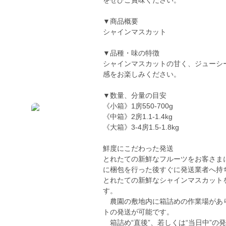
をぜひご賞味ください。
▼商品概要
シャインマスカット
▼品種・味の特徴
シャインマスカットの甘く、ジューシ
感をお楽しみください。
▼数量、分量の目安
《小箱》1房550-700g
《中箱》2房1.1-1.4kg
《大箱》3-4房1.5-1.8kg
鮮度にこだわった発送
とれたての新鮮なフルーツをお客さま
に梱包を行った後すぐに発送業者へ持
とれたての新鮮なシャインマスカット
す。
農園の敷地内に箱詰めの作業場がありま
トの発送が可能です。
箱詰め“直後”、若しくは“当日中”の