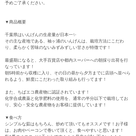
予めご了承ください。
▼商品概要
千葉県はいんげんの生産量が日本一✨
その主な産地である、袖ヶ浦のいんげんは、栽培方法にこだわ
り、柔らかく苦味のないみずみずしい甘さが特徴です！
最盛期になると、大手百貨店や都内スーパーへの朝採り出荷を行
なっています！
朝5時前から収穫に入り、その日の昼から夕方までに店頭へ並べら
れるよう、鮮度にこだわった取り組みも行ってます！
また、ちばエコ農産物に認証されています！
化学合成農薬と化学肥料の使用を、通常の半分以下で栽培してお
り、安心・安全な農産物をお客様に提供しています！
▼食べ方
シンプルな茹はもちろん、炒めて頂いてもオススメです！お子様
は、お肉やベーコンで巻いて頂くと、食べやすいと思います！