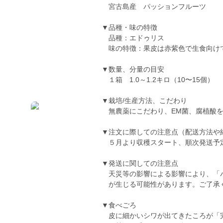
宮古島産 パッションフルーツ
▼品種・味の特徴
品種：エドゥリス
味の特徴：果皮は赤紫色で生食向け
▼数量、分量の目安
１箱 1.0～1.2キロ（10〜15個）
▼栽培/生産方法、こだわり
無農薬にこだわり、EM菌、腐植酸を
▼注文に際しての注意点（配送方法や
５月より収穫スタート、順次発送予
▼発送に関しての注意点
天災等の影響による影響により、「
が生じる可能性があります。ご了承
▼食べごろ
皮に細かいシワが出てきたころが「