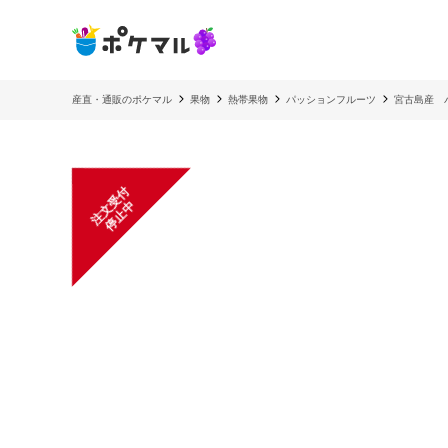
産直・通販のポケマル
果物
熱帯果物
パッションフルーツ
宮古島産 
注
文
受
付
停
止
中