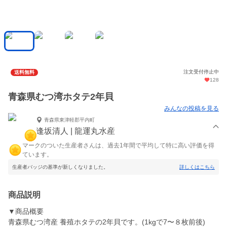
注文受付停止中
送料無料
128
青森県むつ湾ホタテ2年貝
みんなの投稿を見る
青森県東津軽郡平内町
逢坂清人 | 龍運丸水産
マークのついた生産者さんは、過去1年間で平均して特に高い評価を得
ています。
生産者バッジの基準が新しくなりました。
詳しくはこちら
商品説明
▼商品概要
青森県むつ湾産 養殖ホタテの2年貝です。(1kgで7〜８枚前後)