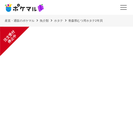
産直・通販のポケマル
魚介類
ホタテ
青森県むつ湾ホタテ2年貝
注
文
受
付
停
止
中