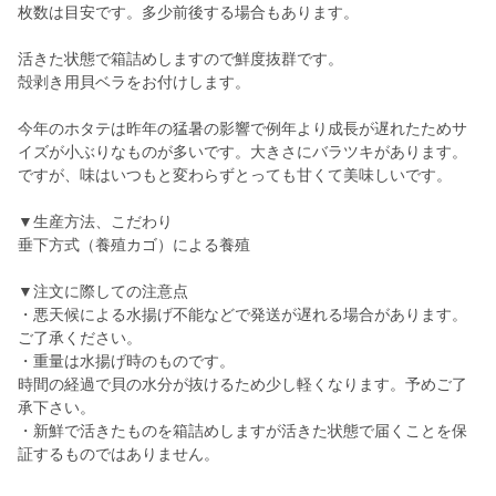
枚数は目安です。多少前後する場合もあります。
活きた状態で箱詰めしますので鮮度抜群です。
殻剥き用貝ベラをお付けします。
今年のホタテは昨年の猛暑の影響で例年より成長が遅れたためサ
イズが小ぶりなものが多いです。大きさにバラツキがあります。
ですが、味はいつもと変わらずとっても甘くて美味しいです。
▼生産方法、こだわり
垂下方式（養殖カゴ）による養殖
▼注文に際しての注意点
・悪天候による水揚げ不能などで発送が遅れる場合があります。
ご了承ください。
・重量は水揚げ時のものです。
時間の経過で貝の水分が抜けるため少し軽くなります。予めご了
承下さい。
・新鮮で活きたものを箱詰めしますが活きた状態で届くことを保
証するものではありません。