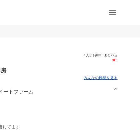
1人が予約中 | あと99点
3
6房
みんなの投稿を見る
m スイートファーム
培してます