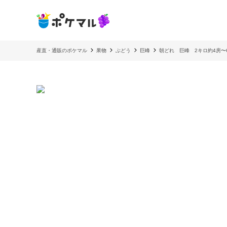
産直・通販のポケマル
果物
ぶどう
巨峰
朝どれ 巨峰 2キロ約4房〜