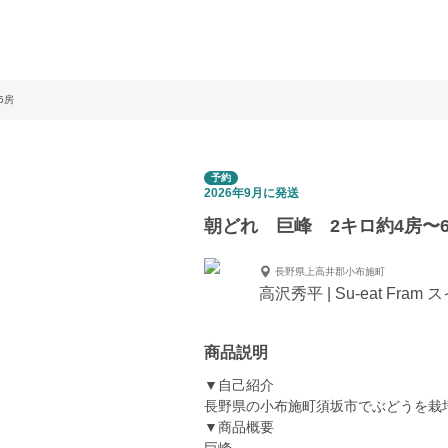
6房
予約
2026年9月に発送
朝どれ 巨峰 2キロ約4房〜
長野県上高井郡小布施町
高沢秀平 | Su-eat Fra
商品説明
▼自己紹介
長野県の小布施町須坂市でぶどうを栽
▼商品概要