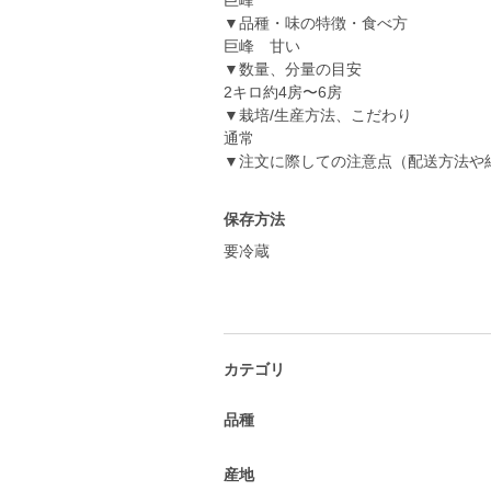
巨峰
▼品種・味の特徴・食べ方
巨峰 甘い
▼数量、分量の目安
2キロ約4房〜6房
▼栽培/生産方法、こだわり
通常
▼注文に際しての注意点（配送方法や
保存方法
要冷蔵
カテゴリ
品種
産地