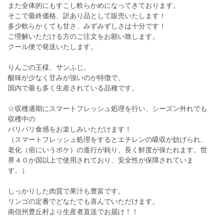
また全体的にもすこし軟らかめになってきております。
そこで最終価格、訳あり品として販売いたします！
多少軟らかくても甘さ、みずみずしさは十分です！
ご理解いただける方のご注文をお願い致します。
クール便で発送いたします。
りんごの王様、サンふじ。
酸味が少なく甘みが強いのが特徴で、
国内で最も多く生産されている品種です。
☆収穫適期にスマートフレッシュ処理を行い、シーズン外れでも
収穫中の
パリパリ食感をお楽しみいただけます！
（スマートフレッシュ処理をするとエチレンの吸収が妨げられ、
老化（俗にいうボケ）の進行が鈍り、長く鮮度が保たれます。世
界４０か国以上で使用されており、安全性が保障されていま
す。）
しっかりした肉質で果汁も豊富です。
リンゴの定番でどなたでも喜んでいただけます。
南信州豊丘村より生産者直送でお届け！！