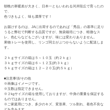
朝晩の寒暖差が大きく、日本一ともいわれる河岸段丘で育ったの
で、
色づきもよく、味も濃厚です！
お届けするのは、JAに出荷するのであれば「秀品」の基準に足り
うると弊社で判断する品質ですが、無袋栽培につき、軽微なス
レ、色むらなどもございますが、味には変わりありません。
果物トレーを使用し、リンゴ同士がぶつからないように配送しま
す。
２ｋｇサイズの箱は５～１０玉（約２ｋｇ）
３ｋｇサイズの箱は６～１２玉(約３ｋｇ）
５ｋｇサイズの箱は１２～２０玉(約５ｋｇ）
■注意事項/その他
※画像はイメージです。
※玉数は指定できません。
※２kgサイズの箱を使用しておりますが、中身の重量を保証する
ものではありません。
※ご家庭用につき、多少のキズ、変形果、ツル割れ、着色不良な
どを含みます。