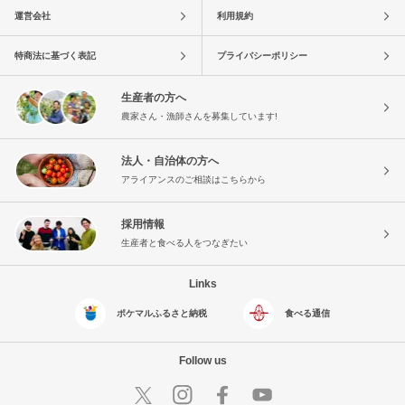
運営会社
利用規約
特商法に基づく表記
プライバシーポリシー
生産者の方へ
農家さん・漁師さんを募集しています!
法人・自治体の方へ
アライアンスのご相談はこちらから
採用情報
生産者と食べる人をつなぎたい
Links
ポケマルふるさと納税
食べる通信
Follow us