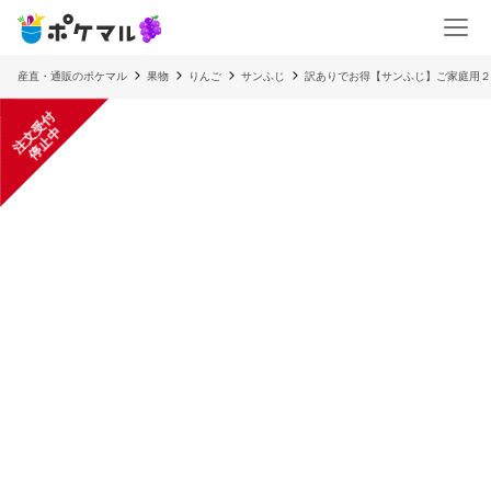
産直・通販のポケマル
果物
りんご
サンふじ
訳ありでお得【サンふじ】ご家庭用２
注
文
受
付
停
止
中