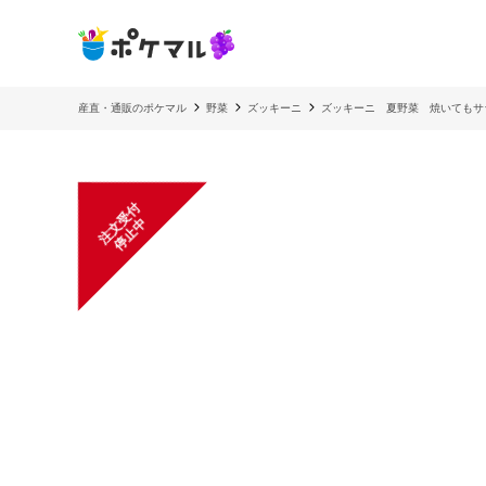
産直・通販のポケマル
野菜
ズッキーニ
ズッキーニ 夏野菜 焼いてもサ
注
文
受
付
停
止
中