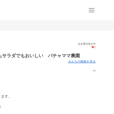
注文受付停止中
2
もサラダでもおいしい パチャママ農園
みんなの投稿を見る
ります。
！