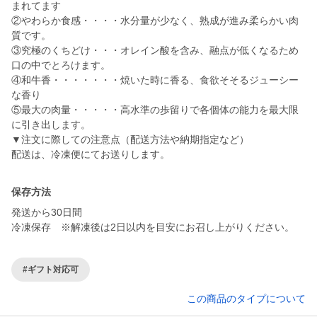
まれてます
②やわらか食感・・・・水分量が少なく、熟成が進み柔らかい肉
質です。
③究極のくちどけ・・・オレイン酸を含み、融点が低くなるため
口の中でとろけます。
④和牛香・・・・・・・焼いた時に香る、食欲そそるジューシー
な香り
⑤最大の肉量・・・・・高水準の歩留りで各個体の能力を最大限
に引き出します。
▼注文に際しての注意点（配送方法や納期指定など）
配送は、冷凍便にてお送りします。
保存方法
発送から30日間
冷凍保存 ※解凍後は2日以内を目安にお召し上がりください。
#ギフト対応可
この商品のタイプについて