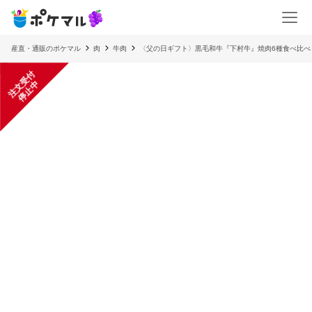
産直・通販のポケマル
肉
牛肉
〈父の日ギフト〉黒毛和牛『下村牛』焼肉6種食べ比
注
文
受
付
停
止
中