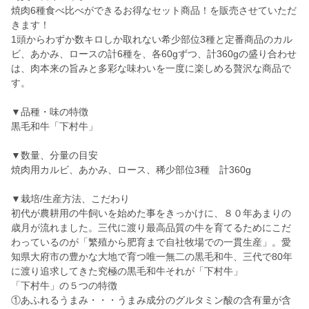
焼肉6種食べ比べができるお得なセット商品！を販売させていただ
きます！
1頭からわずか数キロしか取れない希少部位3種と定番商品のカル
ビ、あかみ、ロースの計6種を、各60gずつ、計360gの盛り合わせ
は、肉本来の旨みと多彩な味わいを一度に楽しめる贅沢な商品で
す。
▼品種・味の特徴
黒毛和牛「下村牛」
▼数量、分量の目安
焼肉用カルビ、あかみ、ロース、稀少部位3種 計360g
▼栽培/生産方法、こだわり
初代が農耕用の牛飼いを始めた事をきっかけに、８０年あまりの
歳月が流れました。三代に渡り最高品質の牛を育てるためにこだ
わっているのが「繁殖から肥育まで自社牧場での一貫生産」。愛
知県大府市の豊かな大地で育つ唯一無二の黒毛和牛、三代で80年
に渡り追求してきた究極の黒毛和牛それが「下村牛」
「下村牛」の５つの特徴
①あふれるうまみ・・・うまみ成分のグルタミン酸の含有量が含