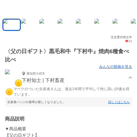
注文受付停止中
14
〈父の日ギフト〉黒毛和牛『下村牛』焼肉6種食べ
比べ
みんなの投稿を見る
愛知県大府市
下村知士 | 下村畜産
マークのついた生産者さんは、過去1年間で平均して特に高い評価を得
ています。
生産者バッジの基準が新しくなりました。
詳しくはこちら
商品説明
▼商品概要
【父の日ギフト】