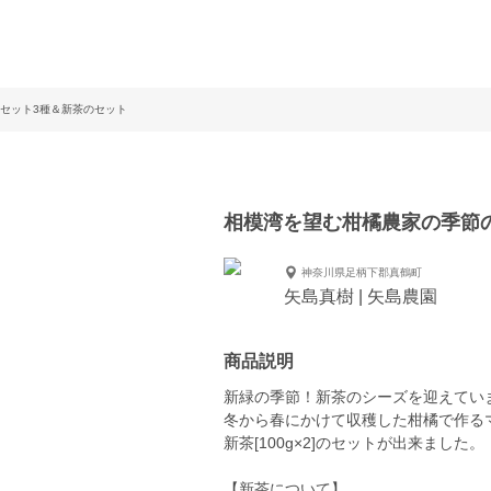
セット3種＆新茶のセット
相模湾を望む柑橘農家の季節
神奈川県足柄下郡真鶴町
矢島真樹 | 矢島農園
商品説明
新緑の季節！新茶のシーズを迎えてい
冬から春にかけて収穫した柑橘で作るマーマ
新茶[100g×2]のセットが出来ました。
【新茶について】