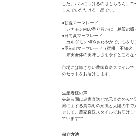
した。パンにつけるのはもちろん、ヨ
しんでいただける一品です。
●甘夏マーマレード
シナモンMIX/香り豊かに、糖質の
●日向夏マーマレード
カルダモンMIX/さわやかで、心を
●季節のマーマレード（蜜柑、不知火
果実全体の美味しさを余すところな
市場には卸さない農家直送スタイルで
のセットをお届けします。
生産者様の声
矢島農園は農家直送と地元直売のみで
湾に面する真鶴町の潮風と太陽の中で
せして、農家直送スタイルでお届けし
ています^^
保存方法