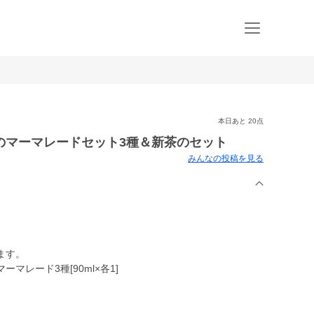
本日あと 20点
のマーマレードセット3種＆新茶のセット
みんなの投稿を見る
ます。
レード3種[90ml×各1]