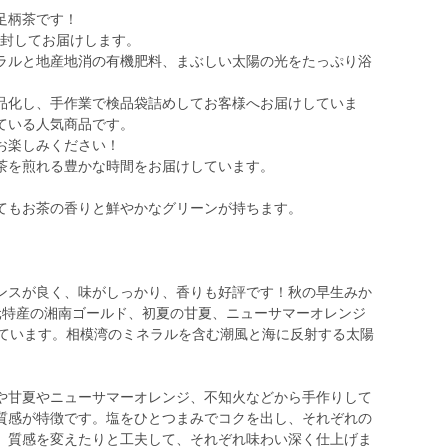
足柄茶です！
同封してお届けします。
ラルと地産地消の有機肥料、まぶしい太陽の光をたっぷり浴
品化し、手作業で検品袋詰めしてお客様へお届けしていま
ている人気商品です。
お楽しみください！
茶を煎れる豊かな時間をお届けしています。
てもお茶の香りと鮮やかなグリーンが持ちます。
ンスが良く、味がしっかり、香りも好評です！秋の早生みか
元特産の湘南ゴールド、初夏の甘夏、ニューサマーオレンジ
しています。相模湾のミネラルを含む潮風と海に反射する太陽
や甘夏やニューサマーオレンジ、不知火などから手作りして
質感が特徴です。塩をひとつまみでコクを出し、それぞれの
、質感を変えたりと工夫して、それぞれ味わい深く仕上げま