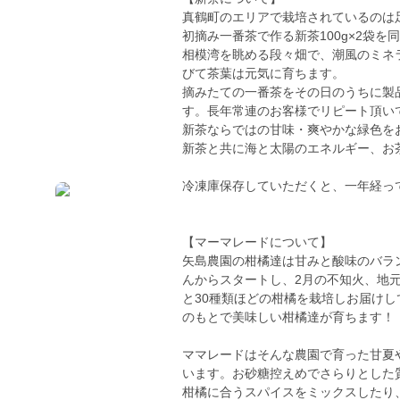
真鶴町のエリアで栽培されているのは
初摘み一番茶で作る新茶100g×2袋を
相模湾を眺める段々畑で、潮風のミネ
びて茶葉は元気に育ちます。
摘みたての一番茶をその日のうちに製
す。長年常連のお客様でリピート頂い
新茶ならではの甘味・爽やかな緑色を
新茶と共に海と太陽のエネルギー、お
冷凍庫保存していただくと、一年経っ
【マーマレードについて】
矢島農園の柑橘達は甘みと酸味のバラ
んからスタートし、2月の不知火、地
と30種類ほどの柑橘を栽培しお届け
のもとで美味しい柑橘達が育ちます！
ママレードはそんな農園で育った甘夏
います。お砂糖控えめでさらりとした
柑橘に合うスパイスをミックスしたり