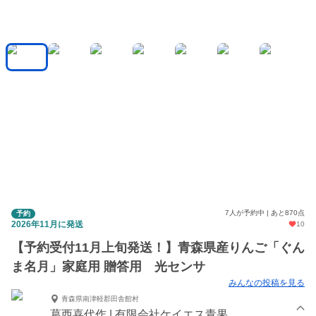
7人が予約中 | あと870点
予約
2026年11月に発送
10
【予約受付11月上旬発送！】青森県産りんご「ぐん
ま名月」家庭用 贈答用 光センサ
みんなの投稿を見る
青森県南津軽郡田舎館村
葛西喜代作 | 有限会社ケイエス青果