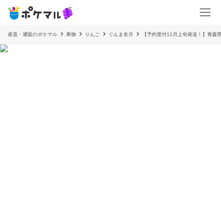
産直・通販のポケマル
果物
りんご
ぐんま名月
【予約受付11月上旬発送！】青森