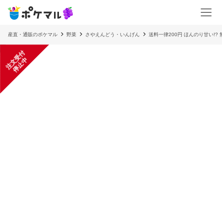
産直・通販のポケマル
野菜
さやえんどう・いんげん
送料一律200円 ほんのり甘い!? 
注
文
受
付
停
止
中