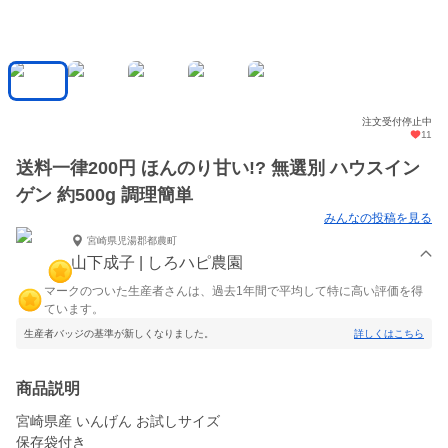
注文受付停止中
11
送料一律200円 ほんのり甘い!? 無選別 ハウスイン
ゲン 約500g 調理簡単
みんなの投稿を見る
宮崎県児湯郡都農町
山下成子 | しろハピ農園
マークのついた生産者さんは、過去1年間で平均して特に高い評価を得
ています。
生産者バッジの基準が新しくなりました。
詳しくはこちら
商品説明
宮崎県産 いんげん お試しサイズ
保存袋付き