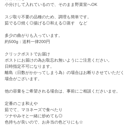
小分けして入れているので、そのまま野菜室へOK
スジ取り不要の品種のため、調理も簡単です。
茹でる◎焼く◎揚げる◎和える◎蒸す など
多少の曲がりも入っています。
約500g：送料一律200円
クリックポストでお届け
ポストにお届けの為お取忘れ無いようにご注意ください。
日時指定不可になります。
離島（日数がかかってしまう為）の場合はお断りさせていただく
場合がございます。
他の容量をご希望される場合は、事前にご相談くださいませ。
定番のごま和えや
茹でて、マヨネーズで食べたり
ツナやみそと一緒に炒めても◎
色持ちが良いので、お弁当の色どりにも☆