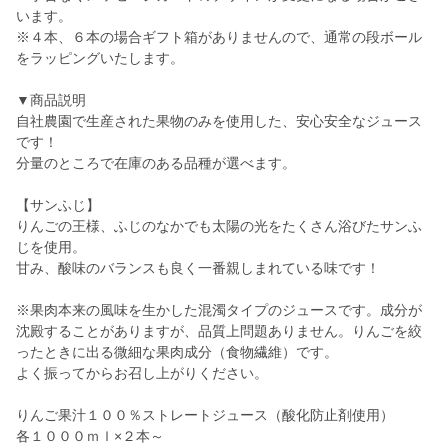
います。
※４本、６本の場合ギフト箱がありませんので、通常の段ボール
をラッピングいたします。
▼商品説明
自社農園で生産された果物のみを使用した、安心安全なジュース
です！
分量のところで在庫のある品種が選べます。
【サンふじ】
りんごの王様、ふじのなかでも太陽の光をたくさん浴びたサンふ
じを使用。
甘み、酸味のバランスも良く一番親しまれている味です！
※果肉本来の風味を生かした混濁タイプのジュースです。成分が
沈殿することがありますが、品質上問題ありません。りんごを絞
ったときに出る微細な果肉成分（食物繊維）です。
よく振ってからお召し上がりください。
りんご果汁１００％ストレートジュース（酸化防止剤使用）
各１０００ｍｌ×２本～