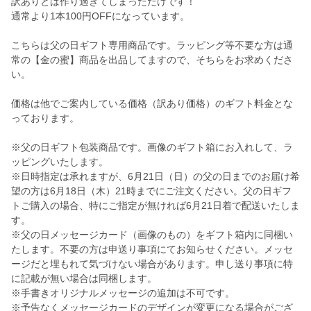
訳ありとは作り過ぎてしまっただけです！
通常より1本100円OFFになっています。
こちらは父の日ギフト専用商品です。ラッピング等不要な方は通
常の【金の蜜】商品を出品してますので、そちらをお求めくださ
い。
価格は他でご案内している価格（訳あり価格）のギフト料金とな
っております。
※父の日ギフト包装商品です。画像のギフト箱にお入れして、ラ
ッピングいたします。
※日時指定は承れますが、6月21日（日）の父の日までのお届け希
望の方は6月18日（木）21時までにご注文ください。父の日ギフ
トご購入の場合、特にご指定が無ければ6月21日着で配送いたしま
す。
※父の日メッセージカード（画像のもの）をギフト箱内に同梱い
たします。不要の方は申送り事項にてお知らせください。メッセ
ージだと埋もれて気づけない場合があります。申し送り事項に特
に記載が無い場合は同梱します。
※手書きオリジナルメッセージの追加は不可です。
※予告なくメッセージカードのデザインが変更になる場合がござ