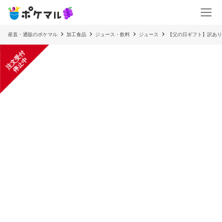
産直・通販のポケマル
加工食品
ジュース・飲料
ジュース
【父の日ギフト】訳あり
注
文
受
付
停
止
中