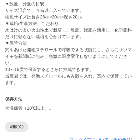
▼数量、分量の目安
サイズ混合で、４㎏以上入っています。
梱包サイズは長さ28㎝×20㎝×深さ20㎝
▼栽培/生産方法、こだわり
水はけのよい火山性土で栽培し、堆肥、緑肥を活用し、化学肥料
だけに頼らない栽培を心がけています。
▼保管方法
穴をあけた発砲スチロールで呼吸できる状態にし、さらにサツマ
イモを新聞紙に包み、急激に温度変化しないようにしてくださ
い。
13～15度で保管するとさらに熟成できます。
当農園では、発泡スチロールにもみ殻を入れ、室内で保管してい
ます。
保存方法
常温保管（10℃以上）。
#新◯◯
商品タイプについて（予約商品）