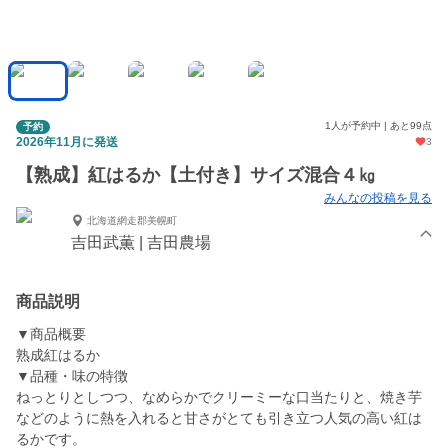
1人が予約中 | あと99点
予約
2026年11月に発送
3
【熟成】紅はるか【土付き】サイズ混合４㎏
みんなの投稿を見る
北海道網走郡美幌町
吉田武薫 | 吉田農場
商品説明
▼商品概要
熟成紅はるか
▼品種・味の特徴
ねっとりとしつつ、なめらかでクリーミーな口当たりと、焼き芋
などのように熱を入れると甘さがとても引き立つ人気の高い紅は
るかです。