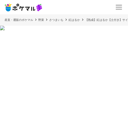
産直・通販のポケマル
野菜
さつまいも
紅はるか
【熟成】紅はるか【土付き】サ