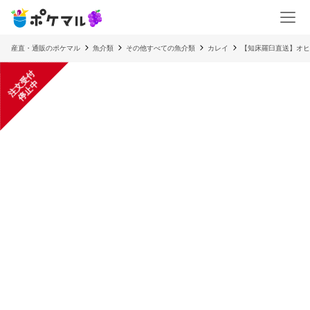
産直・通販のポケマル
魚介類
その他すべての魚介類
カレイ
【知床羅臼直送】オヒョ
注
文
受
付
停
止
中