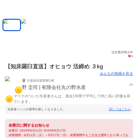
注文受付停止中
4
【知床羅臼直送】オヒョウ 活締め ３kg
みんなの投稿を見る
北海道目梨郡羅臼町
野 圭司 | 有限会社丸の野水産
マークのついた生産者さんは、過去1年間で平均して特に高い評価を得
ています。
生産者バッジの基準が新しくなりました。
詳しくはこちら
休業日に関するお知らせ
休業日: 2026年8月11日~2026年8月17日
休業期間：8月11日（火）～8月17日（月） 休業期間中もご注文は通常どおり承ってお