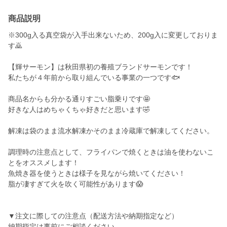
商品説明
※300g入る真空袋が入手出来ないため、200g入に変更しておりま
す🙇
【輝サーモン】は秋田県初の養殖ブランドサーモンです！
私たちが４年前から取り組んでいる事業の一つです🐟
商品名からも分かる通りすごい脂乗りです🤩
好きな人はめちゃくちゃ好きだと思います🤣
解凍は袋のまま流水解凍かそのまま冷蔵庫で解凍してください。
調理時の注意点として、フライパンで焼くときは油を使わないこ
とをオススメします！
魚焼き器を使うときは様子を見ながら焼いてください！
脂が凄すぎて火を吹く可能性があります😱
▼注文に際しての注意点（配送方法や納期指定など）
納期指定は事前にご相談ください。