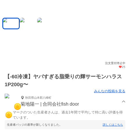
注文受付停止中
25
【-60冷凍】ヤバすぎる脂乗りの輝サーモンハラス
1P200g〜
みんなの投稿を見る
秋田県山本郡八峰町
菊地陽一 | 合同会社fish door
マークのついた生産者さんは、過去1年間で平均して特に高い評価を得
ています。
生産者バッジの基準が新しくなりました。
詳しくはこちら