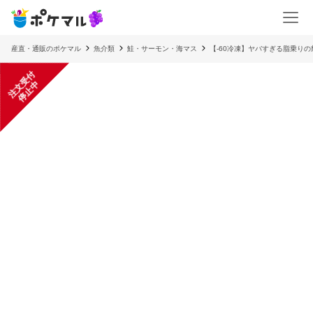
産直・通販のポケマル
魚介類
鮭・サーモン・海マス
【-60冷凍】ヤバすぎる脂乗りの
注
文
受
付
停
止
中