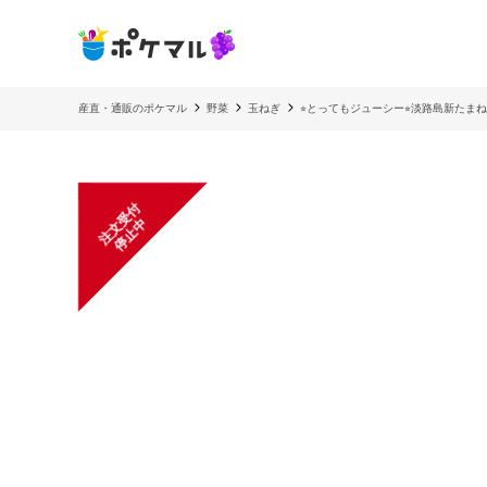
産直・通販のポケマル
野菜
玉ねぎ
⭐︎とってもジューシー⭐︎淡路島新たまねぎ
注
文
受
付
停
止
中