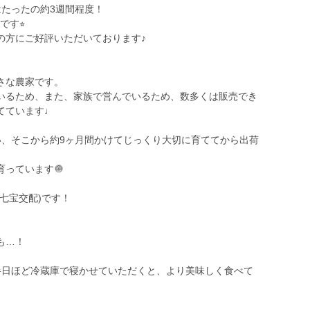
はたったの約3週間程度！
す⭐︎
の方にご好評いただいております♪
さな農家です。
いるため、また、家族で営んでいるため、数多くは販売でき
てています♩
い、そこから約9ヶ月間かけてじっくり大切に育ててから出荷
っています🧅
七宝交配)です！
も…！
半日ほど冷蔵庫で寝かせていただくと、より美味しく食べて