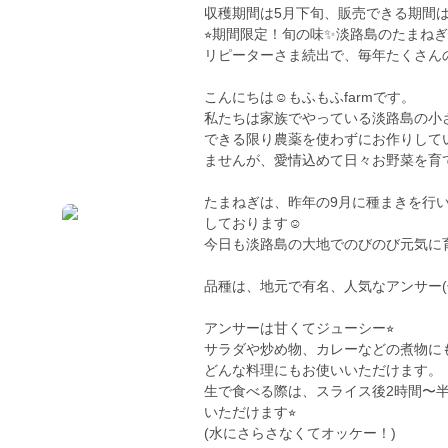
収穫期間は5月下旬、販売できる期間
⭐︎期間限定！旬の味✨淡路島のたまねぎで
リピーターさま続出で、毎年たくさん
こんにちは☺︎もふもふfarmです。
私たちは家族でやっている淡路島の小
できる限り農薬を使わずにお作りして
ませんが、愛情込めて日々お野菜を育
たまねぎは、昨年の9月に種まきを行
しております☺︎
今日も淡路島の大地でのびのび元気に育
品種は、地元で有名、人気なアンサー(
アンサーは甘くてジューシー⭐︎
サラダや炒め物、カレーなどの煮物に
どんな料理にもお使いいただけます。
生で食べる際は、スライス後2時間〜
いただけます⭐︎
(水にさらさなくてオッケー！)