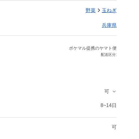
野菜
玉ねぎ
兵庫県
ポケマル提携のヤマト便
配送区分:
可
8~14日
可