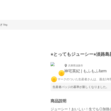
 5kg
⭐︎とってもジューシー⭐︎淡路島
兵庫県淡路市
神宅英紀 | もふもふfarm
マークのついた生産者さんは、過去1年
生産者バッジの基準が新しくなりました。
商品説明
ジューシー！おいしい！生でも◎加熱