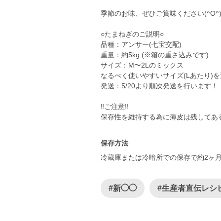
季節のお味、ぜひご賞味ください(^O^
○たまねぎのご説明○
品種：アンサー(七宝交配)
重量：約5kg (※箱の重さ込みです)
サイズ：M〜2Lのミックス
なるべく使いやすいサイズ(Lあたり)
発送：5/20より順次発送を行います！
‼︎ご注意!!
保存性を維持する為に薄皮は残してあ
保存方法
冷蔵庫または冷暗所での保存で約2ヶ
#新◯◯
#生産者直伝レシ