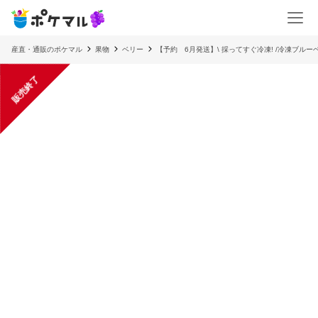
産直・通販のポケマル
果物
ベリー
【予約 6月発送】\ 採ってすぐ冷凍! /冷凍ブル
販売終了