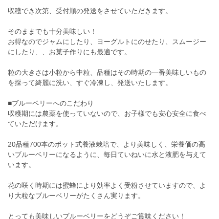
収穫でき次第、受付順の発送をさせていただきます。
そのままでも十分美味しい！
お得なのでジャムにしたり、ヨーグルトにのせたり、スムージー
にしたり、、お菓子作りにも最適です。
粒の大きさは小粒から中粒、品種はその時期の一番美味しいもの
を採って綺麗に洗い、すぐ冷凍し、発送いたします。
■ブルーベリーへのこだわり
収穫期には農薬を使っていないので、お子様でも安心安全に食べ
ていただけます。
20品種700本のポット式養液栽培で、より美味しく、栄養価の高
いブルーベリーになるように、毎日ていねいに水と液肥を与えて
います。
花の咲く時期には蜜蜂により効率よく受粉させていますので、よ
り大粒なブルーベリーがたくさん実ります。
とっても美味しいブルーベリーをどうぞご賞味ください！