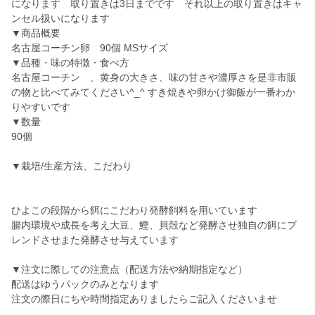
になります 取り置きは3日までです それ以上の取り置きはキャ
ンセル扱いになります
▼商品概要
名古屋コーチン卵 90個 MSサイズ
▼品種・味の特徴・食べ方
名古屋コーチン 、黄身の大きさ、味の甘さや濃厚さを是非市販
の物と比べてみてください^_^ すき焼きや卵かけ御飯が一番わか
りやすいです
▼数量
90個
▼栽培/生産方法、こだわり
ひよこの段階から餌にこだわり発酵飼料を用いています
腸内環境や成長を考え大豆、鰹、貝殻など発酵させ独自の餌にブ
レンドさせまた発酵させ与えています
▼注文に際しての注意点（配送方法や納期指定など）
配送はゆうパックのみとなります
注文の際日にちや時間指定ありましたらご記入くださいませ