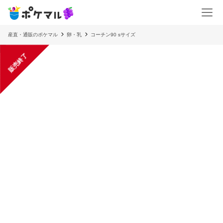
産直・通販のポケマル
卵・乳
コーチン90 sサイズ
販売終了