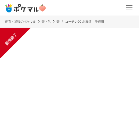
産直・通販のポケマル
卵・乳
卵
コーチン90 北海道 沖縄用
販売終了