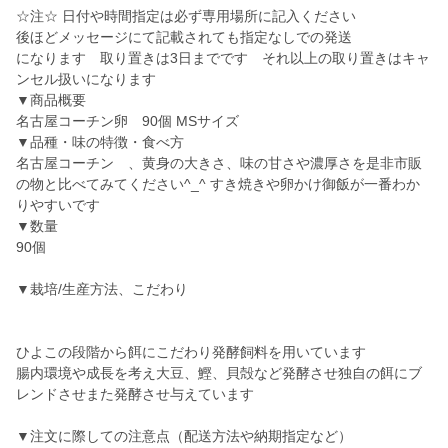
☆注☆ 日付や時間指定は必ず専用場所に記入ください
後ほどメッセージにて記載されても指定なしでの発送
になります 取り置きは3日までです それ以上の取り置きはキャ
ンセル扱いになります
▼商品概要
名古屋コーチン卵 90個 MSサイズ
▼品種・味の特徴・食べ方
名古屋コーチン 、黄身の大きさ、味の甘さや濃厚さを是非市販
の物と比べてみてください^_^ すき焼きや卵かけ御飯が一番わか
りやすいです
▼数量
90個
▼栽培/生産方法、こだわり
ひよこの段階から餌にこだわり発酵飼料を用いています
腸内環境や成長を考え大豆、鰹、貝殻など発酵させ独自の餌にブ
レンドさせまた発酵させ与えています
▼注文に際しての注意点（配送方法や納期指定など）