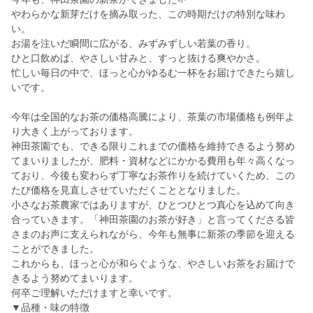
やわらかな新芽だけを摘み取った、この時期だけの特別な味わ
い。
お湯を注いだ瞬間に広がる、みずみずしい若葉の香り。
ひと口飲めば、やさしい甘みと、すっと抜ける爽やかさ。
忙しい毎日の中で、ほっと心がゆるむ一杯をお届けできたら嬉し
いです。
今年は全国的なお茶の価格高騰により、茶葉の市場価格も例年よ
り大きく上がっております。
神田茶園でも、できる限りこれまでの価格を維持できるよう努め
てまいりましたが、肥料・資材などにかかる費用も年々高くなっ
ており、今後も変わらず丁寧なお茶作りを続けていくため、この
たび価格を見直しさせていただくこととなりました。
小さなお茶農家ではありますが、ひとつひとつ真心を込めて向き
合っていきます。「神田茶園のお茶が好き」と言ってくださる皆
さまのお声に支えられながら、今年も無事に新茶の季節を迎える
ことができました。
これからも、ほっと心が和らぐような、やさしいお茶をお届けで
きるよう努めてまいります。
何卒ご理解いただけますと幸いです。
▼品種・味の特徴