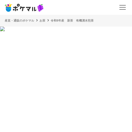
産直・通販のポケマル
お茶
令和8年産 新茶 有機湧水煎茶