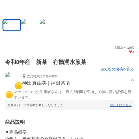
本日あと 10点
3
令和8年産 新茶 有機湧水煎茶
みんなの投稿を見る
鹿児島県姶良郡湧水町
神田真由美 | 神田茶園
マークのついた生産者さんは、過去1年間で平均して特に高い評価を得
ています。
生産者バッジの基準が新しくなりました。
詳しくはこちら
商品説明
▼商品概要
今年も、神田茶園の新茶ができました🌱