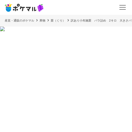
産直・通販のポケマル
果物
栗（くり）
訳あり小布施栗 バラ詰め 2キロ 大きさバ