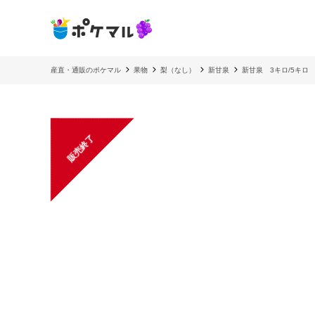
産直・通販のポケマル
果物
梨（なし）
新甘泉
新甘泉 3キロ/5キロ
販売終了