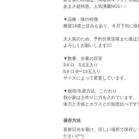
あまさ超特急、人気沸騰NO1✨✨
▼品種・味の特徴
糖度14度と甘みもあり、８月下旬に収
大人気のため、予約分発送後また後ほ
よろしくお願いします🙇‍♀️
▼数量、分量の目安
3キロ 5.6玉入り
5キロ 8〜13玉入り
サイズによって変更しています。
▼栽培/生産方法、こだわり
我が家は土作りに力を入れています。
体力と天候とカラスとの知恵比べです
保存方法
直射日光を避け、涼しい場所で保存し
ださい(^^)