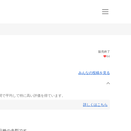
販売終了
64
みんなの投稿を見る
間で平均して特に高い評価を得ています。
詳しくはこちら
品種の赤梨です。