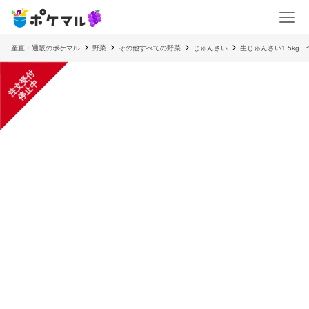
産直・通販のポケマル
野菜
その他すべての野菜
じゅんさい
生じゅんさい1.5kg
注
文
受
付
停
止
中