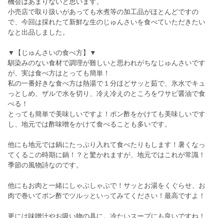
機会はあまりないと思います。
小売店で取り扱いがあっても水煮等の加工品がほとんどですの
で、今回は採れたて新鮮な生のじゅんさいを食べていただきたい
なと出品しました。
▼【じゅんさいの食べ方】▼
馴染みのない食材で調理が難しいと思われがちなじゅんさいです
が、実は食べ方はとっても簡単！
私の一番好きな食べ方は熱湯で１分ほどサッと茹で、氷水でキュ
っとしめ、ザルで水を切り、冷え冷えのところをワサビ醤油で食
べる！
とっても簡単で美味しいですよ！ポン酢をかけても美味しいです
し、地元では酢味噌をかけて食べることも多いです。
他にも地元では鍋にたっぷり入れて食べたりもします！暑くなっ
てくるこの時期に鍋！？と驚かれますが、地元ではこれが常識！
季節の風物詩なのです。
他にもお肉と一緒にしゃぶしゃぶで！サッとお湯をくぐらせ、お
肉で巻いてポン酢でツルッといってみてください！最高ですよ！
更には味噌汁やお吸い物の具に。冷たいスープにも良いですね！