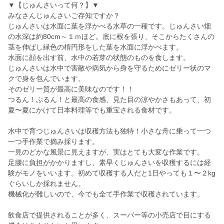
▼【じゅんさいって何？】▼
みなさんじゅんさいご存知ですか？
じゅんさいは水面に葉を浮かべる水草の一種です。じゅんさい畑
の水深は約80cm～１ｍほど。底に根を張り、そこからたくさんの
茎を伸ばし緑色の楕円形をした葉を水面に浮かべます。
水面に顔を出す前、水中の若芽の状態のものを食します。
じゅんさいは水中で害敵や病気から身を守るためにゼリー状のマ
クで身を包んでいます。
そのゼリー質が最高に美味なのです！！
つるん！ぷるん！と最高の食感、見た目の涼やかさもあって、初
夏〜夏にかけて日本料理等でも重宝される食材です。
水中で育つじゅんさいは収穫方法も独特！小さな舟に乗って一つ
一つ手作業で摘み採ります。
一見のどかな風景に見えますが、実はとても大変な作業です。
足腰に負担がかかりますし、素早くじゅんさいを収穫するには経
験がモノをいいます。初めて収穫する人だと1日やっても１〜２kg
ぐらいしか採れません。
機械化が難しいので、今でも全て手作業で収穫されています。
飲食店で提供されることが多く、スーパー等の小売店で目にする