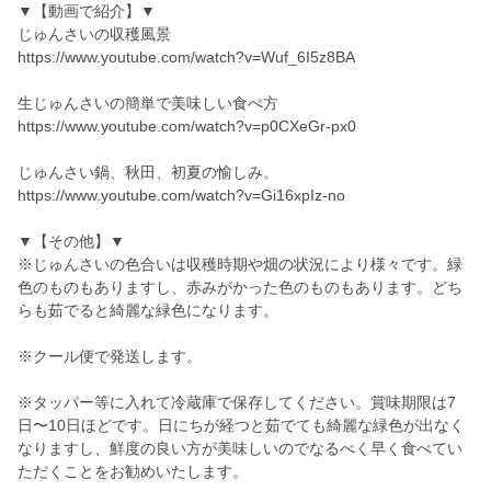
▼【動画で紹介】▼
じゅんさいの収穫風景
https://www.youtube.com/watch?v=Wuf_6I5z8BA
生じゅんさいの簡単で美味しい食べ方
https://www.youtube.com/watch?v=p0CXeGr-px0
じゅんさい鍋、秋田、初夏の愉しみ。
https://www.youtube.com/watch?v=Gi16xpIz-no
▼【その他】▼
※じゅんさいの色合いは収穫時期や畑の状況により様々です。緑
色のものもありますし、赤みがかった色のものもあります。どち
らも茹でると綺麗な緑色になります。
※クール便で発送します。
※タッパー等に入れて冷蔵庫で保存してください。賞味期限は7
日〜10日ほどです。日にちが経つと茹でても綺麗な緑色が出なく
なりますし、鮮度の良い方が美味しいのでなるべく早く食べてい
ただくことをお勧めいたします。