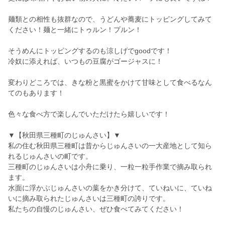
麺類との相性も抜群なので、うどんや蕎麦にトッピングしてみて
ください！麺と一緒にトゥルン！プルン！
そうめんにトッピングするのも涼しげでgoodです！
冷奴に添えれば、いつもの豆腐がゴージャスに！
変わりどころでは、きな粉と黒蜜をかけて甘味として食べるなん
てのもあります！
色々な食べ方で楽しんでいただけたら嬉しいです！
▼【秋田県三種町のじゅんさい】▼
私の住む秋田県三種町は昔からじゅんさいの一大産地として知ら
れるじゅんさいの町です。
三種町のじゅんさいは小舟に乗り、一粒一粒手作業で摘み取られ
ます。
水面に浮かぶじゅんさいの葉をかき分けて、ていねいに、ていね
いに摘み取られたじゅんさいは三種町の誇りです。
私たちの自慢のじゅんさい、ぜひ食べてみてください！