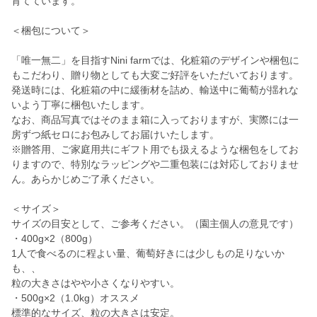
育てています。
＜梱包について＞
「唯一無二」を目指すNini farmでは、化粧箱のデザインや梱包に
もこだわり、贈り物としても大変ご好評をいただいております。
発送時には、化粧箱の中に緩衝材を詰め、輸送中に葡萄が揺れな
いよう丁寧に梱包いたします。
なお、商品写真ではそのまま箱に入っておりますが、実際には一
房ずつ紙セロにお包みしてお届けいたします。
※贈答用、ご家庭用共にギフト用でも扱えるような梱包をしてお
りますので、特別なラッピングや二重包装には対応しておりませ
ん。あらかじめご了承ください。
＜サイズ＞
サイズの目安として、ご参考ください。（園主個人の意見です）
・400g×2（800g）
1人で食べるのに程よい量、葡萄好きには少しもの足りないか
も、、
粒の大きさはやや小さくなりやすい。
・500g×2（1.0kg）オススメ
標準的なサイズ、粒の大きさは安定。