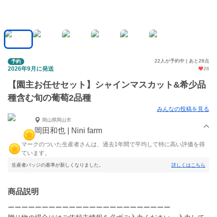
22人が予約中 | あと28点
予約
2026年9月に発送
26
【園主お任せセット】シャインマスカット&希少品
種含む旬の葡萄2品種
みんなの投稿を見る
岡山県岡山市
岡田和也 | Nini farm
マークのついた生産者さんは、過去1年間で平均して特に高い評価を得
ています。
生産者バッジの基準が新しくなりました。
詳しくはこちら
商品説明
ーーーーーーーーーーーーーーーーーーーーーーーー