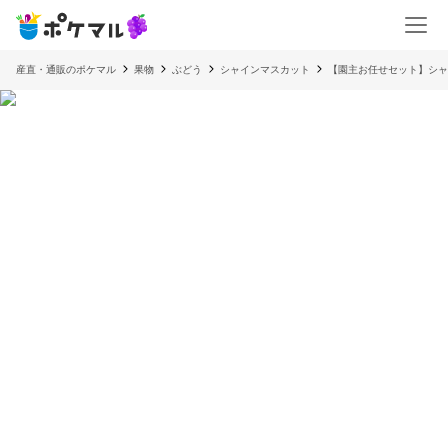
産直・通販のポケマル
果物
ぶどう
シャインマスカット
【園主お任せセット】シ