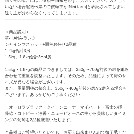
贈り物の場合にはご依頼主情報を必ずご入力ください。入力して
いない場合配送伝票のご依頼主が[Nini farm]と表記されてしまい、
送り主が分からなくなってしまいます。
ーーーーーーーーーーーーーーーーーーーーーーー
＜商品説明＞
華-HANA-ランク
シャインマスカット+園主お任せ2品種
1.2kg合計3房
1.5kg、1.8kg合計3〜4房
1.5kg・1.8kgの商品につきましては、350g〜700g前後の房を組み
合わせて重量を調整いたします。そのため、品種によって房のサ
イズが異なる場合がございます。
また、重量調整の都合上、350g〜400g前後の房が2房入る場合も
ございます。あらかじめご了承ください。
・オーロラブラック・クイーンニーナ・マイハート・富士の輝・
藤稔・コトピー・涼香・ニューピオーネの中から美味しいタイミ
ングの葡萄を2品種厳選いたします。
＊品種はご希望いただいても、お応え出来ませんので御了承くだ