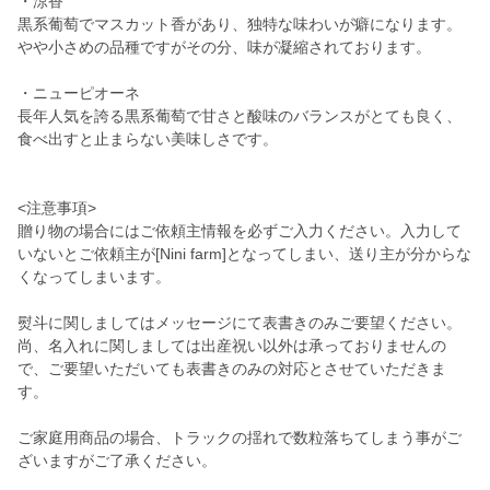
・涼香
黒系葡萄でマスカット香があり、独特な味わいが癖になります。
やや小さめの品種ですがその分、味が凝縮されております。
・ニューピオーネ
長年人気を誇る黒系葡萄で甘さと酸味のバランスがとても良く、
食べ出すと止まらない美味しさです。
<注意事項>
贈り物の場合にはご依頼主情報を必ずご入力ください。入力して
いないとご依頼主が[Nini farm]となってしまい、送り主が分からな
くなってしまいます。
熨斗に関しましてはメッセージにて表書きのみご要望ください。
尚、名入れに関しましては出産祝い以外は承っておりませんの
で、ご要望いただいても表書きのみの対応とさせていただきま
す。
ご家庭用商品の場合、トラックの揺れで数粒落ちてしまう事がご
ざいますがご了承ください。