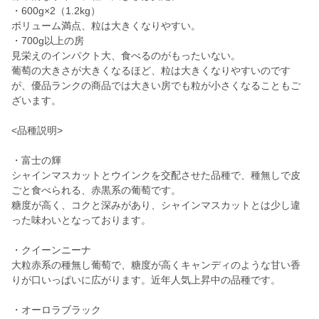
・600g×2（1.2kg）
ボリューム満点、粒は大きくなりやすい。
・700g以上の房
見栄えのインパクト大、食べるのがもったいない。
葡萄の大きさが大きくなるほど、粒は大きくなりやすいのです
が、優品ランクの商品では大きい房でも粒が小さくなることもご
ざいます。
<品種説明>
・富士の輝
シャインマスカットとウインクを交配させた品種で、種無しで皮
ごと食べられる、赤黒系の葡萄です。
糖度が高く、コクと深みがあり、シャインマスカットとは少し違
った味わいとなっております。
・クイーンニーナ
大粒赤系の種無し葡萄で、糖度が高くキャンディのような甘い香
りが口いっぱいに広がります。近年人気上昇中の品種です。
・オーロラブラック