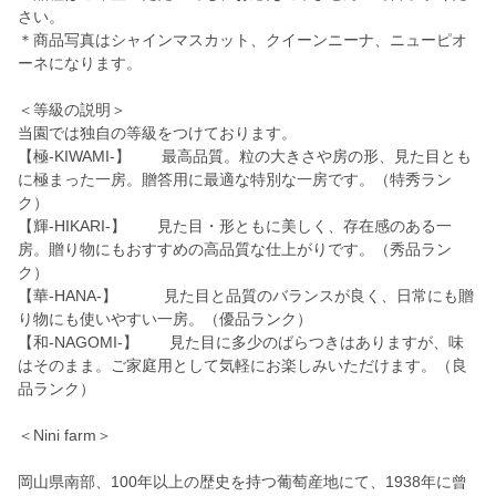
さい。
＊商品写真はシャインマスカット、クイーンニーナ、ニューピオ
ーネになります。
＜等級の説明＞
当園では独自の等級をつけております。
【極-KIWAMI-】 最高品質。粒の大きさや房の形、見た目とも
に極まった一房。贈答用に最適な特別な一房です。（特秀ラン
ク）
【輝-HIKARI-】 見た目・形ともに美しく、存在感のある一
房。贈り物にもおすすめの高品質な仕上がりです。（秀品ラン
ク）
【華-HANA-】 見た目と品質のバランスが良く、日常にも贈
り物にも使いやすい一房。（優品ランク）
【和-NAGOMI-】 見た目に多少のばらつきはありますが、味
はそのまま。ご家庭用として気軽にお楽しみいただけます。（良
品ランク）
＜Nini farm＞
岡山県南部、100年以上の歴史を持つ葡萄産地にて、1938年に曾