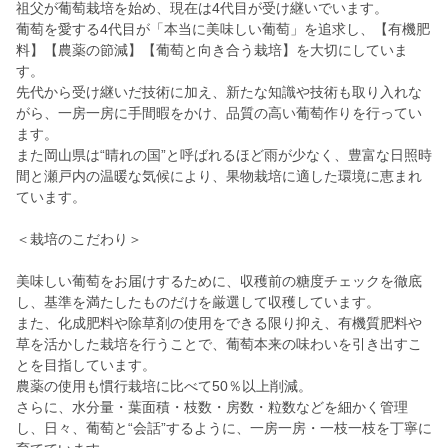
祖父が葡萄栽培を始め、現在は4代目が受け継いでいます。
葡萄を愛する4代目が「本当に美味しい葡萄」を追求し、【有機肥
料】【農薬の節減】【葡萄と向き合う栽培】を大切にしていま
す。
先代から受け継いだ技術に加え、新たな知識や技術も取り入れな
がら、一房一房に手間暇をかけ、品質の高い葡萄作りを行ってい
ます。
また岡山県は“晴れの国”と呼ばれるほど雨が少なく、豊富な日照時
間と瀬戸内の温暖な気候により、果物栽培に適した環境に恵まれ
ています。
＜栽培のこだわり＞
美味しい葡萄をお届けするために、収穫前の糖度チェックを徹底
し、基準を満たしたものだけを厳選して収穫しています。
また、化成肥料や除草剤の使用をできる限り抑え、有機質肥料や
草を活かした栽培を行うことで、葡萄本来の味わいを引き出すこ
とを目指しています。
農薬の使用も慣行栽培に比べて50％以上削減。
さらに、水分量・葉面積・枝数・房数・粒数などを細かく管理
し、日々、葡萄と“会話”するように、一房一房・一枝一枝を丁寧に