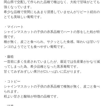
岡山県で交配して作られた品種で種はなく、大粒で甘味がとても
強くなっています。
希少な品種で世間にもあまり浸透していませんがリピート続出の
とても美味しい葡萄です。
・マイハート
シャインマスカットの子供の赤系品種でハートの形をした粒が特
徴です。
種が無く、皮ごと食べられ、サクッとした食感。味わいは甘いリ
ンゴのようでとても食べやすい葡萄です。
・藤稔
一昔前に多く生産されていましたが、最近では生産量がかなり減
ってしまった為、希少品種となった黒系葡萄です。
甘くてみずみずしい果汁が口いっぱいに広がります。
・コトピー
シャインマスカットの子供の赤系品種で種無が無く、皮ごと食べ
られます。
程よい甘さと酸味が特徴の品種です。