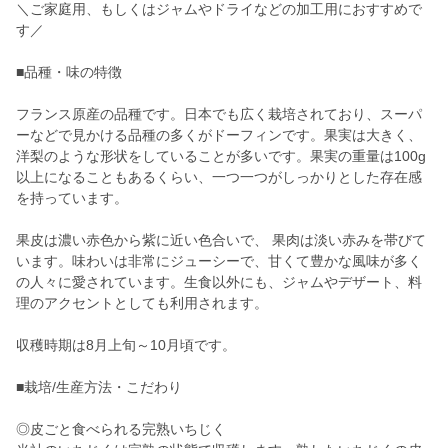
＼ご家庭用、もしくはジャムやドライなどの加工用におすすめで
す／
■品種・味の特徴
フランス原産の品種です。日本でも広く栽培されており、スーパ
ーなどで見かける品種の多くがドーフィンです。果実は大きく、
洋梨のような形状をしていることが多いです。果実の重量は100g
以上になることもあるくらい、一つ一つがしっかりとした存在感
を持っています。
果皮は濃い赤色から紫に近い色合いで、 果肉は淡い赤みを帯びて
います。味わいは非常にジューシーで、甘くて豊かな風味が多く
の人々に愛されています。生食以外にも、ジャムやデザート、料
理のアクセントとしても利用されます。
収穫時期は8月上旬～10月頃です。
■栽培/生産方法・こだわり
◎皮ごと食べられる完熟いちじく