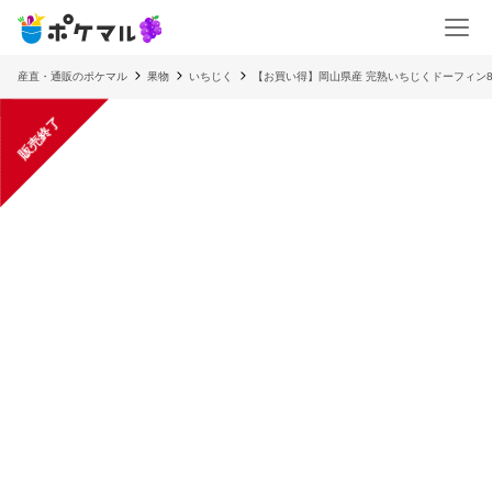
産直・通販のポケマル
果物
いちじく
【お買い得】岡山県産 完熟いちじくドーフィン
販売終了