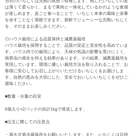
当社のいちじくは完熟の状態で収穫します。熟したいちじくの皮
は薄くて柔らかく、まるで果肉と一体化しているかのような食感
が楽しめます。皮ごと食べることで、いちじく本来の風味と栄養
を余すことなく堪能できます。新鮮でジューシーな完熟いちじく
を、そのままお楽しみください。
◎ハウス栽培による品質保持と減農薬栽培
ハウス栽培を採用することで、品質の安定と安全性を高めていま
す。ハウス内での栽培により、天候や気温の影響を受けにくく、
病害虫の発生を抑える効果があります。その結果、減農薬栽培を
実現しています。環境に優しい栽培方法を取り入れることで、お
客様に安心してお召し上がりいただけるいちじくをお届けしま
す。自然の恵みを大切にした、安全でおいしいいちじくをぜひご
賞味ください。
■数量・分量の目安
6個入り×2パックの合計1kgで発送します。
■注文に際しての注意点
・届き次第冷蔵保存をお願いいたします。また、いちじくは日持