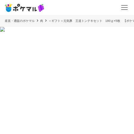
産直・通販のポケマル
肉
＜ギフト＞元気豚 王道トンテキセット 180ｇ×5枚 【ポケ