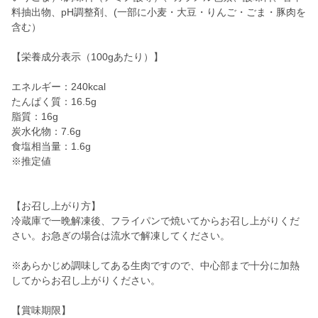
料抽出物、pH調整剤、(一部に小麦・大豆・りんご・ごま・豚肉を
含む）
【栄養成分表示（100gあたり）】
エネルギー：240kcal
たんぱく質：16.5g
脂質：16g
炭水化物：7.6g
食塩相当量：1.6g
※推定値
【お召し上がり方】
冷蔵庫で一晩解凍後、フライパンで焼いてからお召し上がりくだ
さい。お急ぎの場合は流水で解凍してください。
※あらかじめ調味してある生肉ですので、中心部まで十分に加熱
してからお召し上がりください。
【賞味期限】