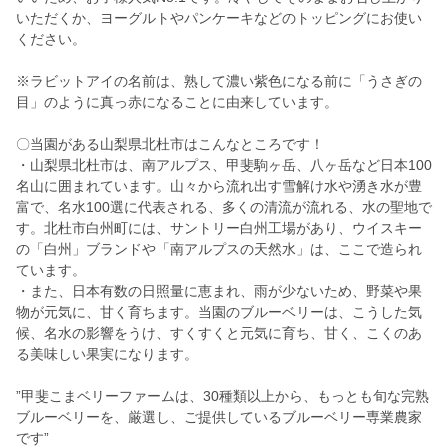
いただくか、ヨーグルトやパンケーキなどのトッピングにお使い
ください。
※ラビットアイの名前は、熟して濃い紫色になる前に「うさぎの
目」のように真っ赤になることに由来しています。
〇当園がある山梨県北杜市はこんなところです！
・山梨県北杜市は、南アルプス、甲斐駒ヶ岳、八ヶ岳など日本100
名山に囲まれています。山々から流れ出す雪解け水や湧き水が豊
富で、名水100選に代表される、多くの清流が流れる、水の聖地で
す。北杜市白州町には、サントリー白州工場があり、ウイスキー
の「白州」ブランドや「南アルプスの天然水」は、ここで造られ
ています。
・また、日本有数の日照量に恵まれ、雨が少ないため、野菜や果
物が元気に、甘く育ちます。当園のブルーベリーは、こうした気
候、名水の影響をうけ、すくすくと元気に育ち、甘く、こくのあ
る美味しい果実になります。
”甲斐こまベリーファームは、30種類以上から、もっとも旬な完熟
ブルーベリーを、厳選し、ご提供しているブルーベリー専業農家
です”