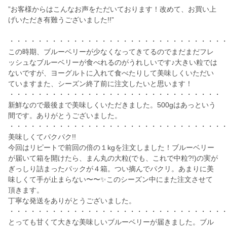
”お客様からはこんなお声をただいております！改めて、お買い上
げいただき有難うございました!!”
・・・・・・・・・・・・・・・・・・・・・・・・・・・・・・
この時期、ブルーベリーが少なくなってきてるのでまだまだフレ
ッシュなブルーベリーが食べれるのがうれしいです♪大きい粒では
ないですが、ヨーグルトに入れて食べたりして美味しくいただい
ていますまた、シーズン終了前に注文したいと思います！
・・・・・・・・・・・・・・・・・・・・・・・・・・・・・・
新鮮なので最後まで美味しくいただきました。500gはあっという
間です。ありがとうございました。
・・・・・・・・・・・・・・・・・・・・・・・・・・・・・・
美味しくてパクパク!!
今回はリピートで前回の倍の１kgを注文しました！ブルーベリー
が届いて箱を開けたら、まん丸の大粒(でも、これで中粒?!)の実が
ぎっしり詰まったパックが４箱。つい摘んでパクリ。あまりに美
味しくて手が止まらない〜〜✨このシーズン中にまた注文させて
頂きます。
丁寧な発送をありがとうございました。
・・・・・・・・・・・・・・・・・・・・・・・・・・・・・・
とっても甘くて大きな美味しいブルーベリーが届きました。ブル