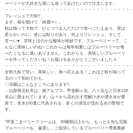
ーベリーが大好きな孫にも送ってあげたいので注文します。
・・・・・・・・・・・・・・・・・・・・・・・・・・・・・・
フレッシュで大粒!!
まず、箱を開けて「綺麗〜✨」
粒は揃って大粒で、ひとつつまんだだけで食べごたえあり。実は
柔らかいのに、皮には貼りがあり、何よりフレッシュ。そして、
甘〜い♥ 甘味とほのかな酸味が絶妙です。ブルーベリーって、こ
んなに美味しいのね✨これからは毎年初夏にはブルーベリーが食
べたくなるに違いありません。これからも、美味しいブルーベリ
ーを作ってくださいね！お届けをありがとうございました☺
・・・・・・・・・・・・・・・・・・・・・・・・・・・・・・
全部大粒で甘い、美味しい、食べ応えある！これほど粒が揃って
るのって初めてかも。
〇当園はこんなところにあります!!
・山梨県北杜市は、南アルプス、甲斐駒ヶ岳、八ヶ岳など日本100
名山に囲まれています。山々から流れ出す雪解け水や湧き水が豊
富で、名水100選に代表される、多くの清流が流れる水の聖地で
す。
”甲斐こまベリーファームは、30種類以上から、もっとも旬な完熟
ブルーベリーを、厳選し、ご提供しているブルーベリー専業農家