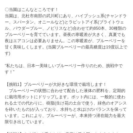
〇当園はこんなところです！
当園は、北杜市南部の武川町にあり、ハイブッシュ系(チャンドラ
ー、スパータン、オニールなど)とラビットアイ系(ブライトウェ
ル、パウダーブルー、ノビリスなど)合わせて約850本、30種類の
ブルーベリーを育てています。昼夜の寒暖差が大きく、真夏でも
夜はエアコンは必要ありません。この寒暖差が、ブルーベリーを
甘く美味しくします。(当園ブルーベリーの最高糖度は19度以上で
す)
”私たちは、日本一美味しいブルーベリー作りのため、挑戦中で
す！”
【挑戦1】ブルーベリーが大好きな環境で栽培します！
ブルーベリーの状態に合わせて配合した液体の肥料を、定期的
に栽培用ポットにドリップします。ポット内には、一般的に使わ
れる土での代わりに、樹脂(生け花の土台で使う、緑色のオアシス
を砕いたもの)が入っており、水持ちと水はけのバランスを保って
います。これにより、ブルーベリーが、本来持つ潜在能力を最大
限引き出しています。